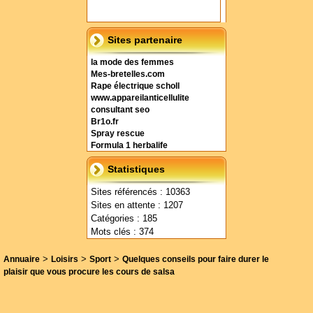
Sites partenaire
la mode des femmes
Mes-bretelles.com
Rape électrique scholl
www.appareilanticellulite
consultant seo
Br1o.fr
Spray rescue
Formula 1 herbalife
Statistiques
Sites référencés : 10363
Sites en attente : 1207
Catégories : 185
Mots clés : 374
>
>
>
Annuaire
Loisirs
Sport
Quelques conseils pour faire durer le
plaisir que vous procure les cours de salsa