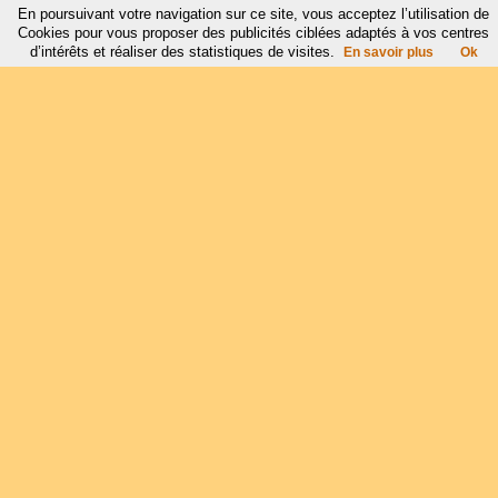
En poursuivant votre navigation sur ce site, vous acceptez l’utilisation de
Cookies pour vous proposer des publicités ciblées adaptés à vos centres
d’intérêts et réaliser des statistiques de visites.
En savoir plus
Ok