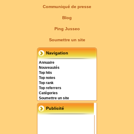
Communiqué de presse
Blog
Ping Jusseo
Soumettre un site
Navigation
Annuaire
Nouveautés
Top hits
Top notes
Top rank
Top referrers
Catégories
Soumettre un site
Publicité