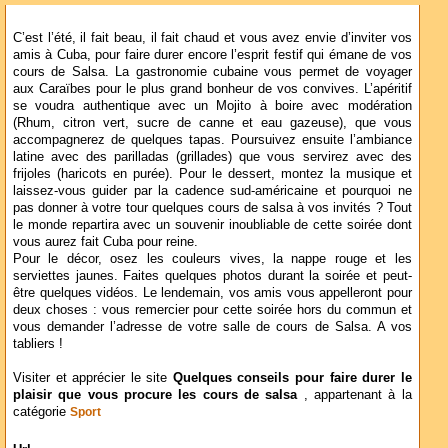
C’est l’été, il fait beau, il fait chaud et vous avez envie d’inviter vos
amis à Cuba, pour faire durer encore l’esprit festif qui émane de vos
cours de Salsa. La gastronomie cubaine vous permet de voyager
aux Caraïbes pour le plus grand bonheur de vos convives. L’apéritif
se voudra authentique avec un Mojito à boire avec modération
(Rhum, citron vert, sucre de canne et eau gazeuse), que vous
accompagnerez de quelques tapas. Poursuivez ensuite l’ambiance
latine avec des parilladas (grillades) que vous servirez avec des
frijoles (haricots en purée). Pour le dessert, montez la musique et
laissez-vous guider par la cadence sud-américaine et pourquoi ne
pas donner à votre tour quelques cours de salsa à vos invités ? Tout
le monde repartira avec un souvenir inoubliable de cette soirée dont
vous aurez fait Cuba pour reine.
Pour le décor, osez les couleurs vives, la nappe rouge et les
serviettes jaunes. Faites quelques photos durant la soirée et peut-
être quelques vidéos. Le lendemain, vos amis vous appelleront pour
deux choses : vous remercier pour cette soirée hors du commun et
vous demander l’adresse de votre salle de cours de Salsa. A vos
tabliers !
Visiter et apprécier le site
Quelques conseils pour faire durer le
plaisir que vous procure les cours de salsa
, appartenant à la
catégorie
Sport