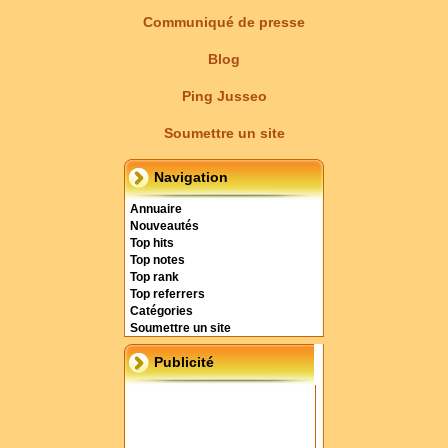
Communiqué de presse
Blog
Ping Jusseo
Soumettre un site
Navigation
Annuaire
Nouveautés
Top hits
Top notes
Top rank
Top referrers
Catégories
Soumettre un site
Publicité