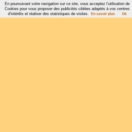
En poursuivant votre navigation sur ce site, vous acceptez l’utilisation de
Cookies pour vous proposer des publicités ciblées adaptés à vos centres
d’intérêts et réaliser des statistiques de visites.
En savoir plus
Ok