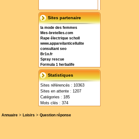
Sites partenaire
la mode des femmes
Mes-bretelles.com
Rape électrique scholl
www.appareilanticellulite
consultant seo
Br1o.fr
Spray rescue
Formula 1 herbalife
Statistiques
Sites référencés : 10363
Sites en attente : 1207
Catégories : 185
Mots clés : 374
>
>
Annuaire
Loisirs
Question réponse