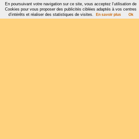
En poursuivant votre navigation sur ce site, vous acceptez l’utilisation de
Cookies pour vous proposer des publicités ciblées adaptés à vos centres
d’intérêts et réaliser des statistiques de visites.
En savoir plus
Ok