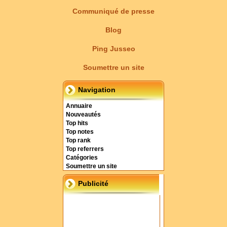
Communiqué de presse
Blog
Ping Jusseo
Soumettre un site
Navigation
Annuaire
Nouveautés
Top hits
Top notes
Top rank
Top referrers
Catégories
Soumettre un site
Publicité