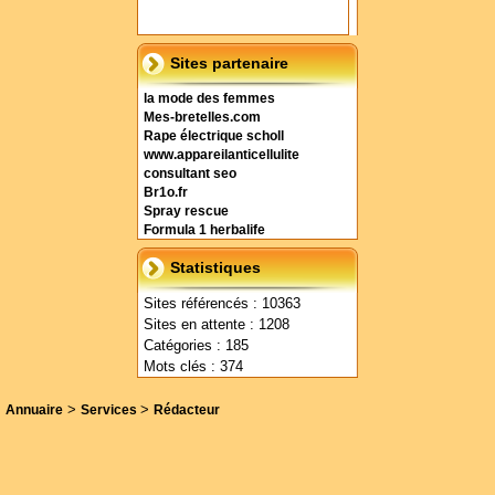
Sites partenaire
la mode des femmes
Mes-bretelles.com
Rape électrique scholl
www.appareilanticellulite
consultant seo
Br1o.fr
Spray rescue
Formula 1 herbalife
Statistiques
Sites référencés : 10363
Sites en attente : 1208
Catégories : 185
Mots clés : 374
>
>
Annuaire
Services
Rédacteur