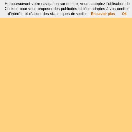
En poursuivant votre navigation sur ce site, vous acceptez l’utilisation de
Cookies pour vous proposer des publicités ciblées adaptés à vos centres
d’intérêts et réaliser des statistiques de visites.
En savoir plus
Ok