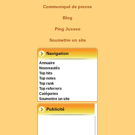
Communiqué de presse
Blog
Ping Jusseo
Soumettre un site
Navigation
Annuaire
Nouveautés
Top hits
Top notes
Top rank
Top referrers
Catégories
Soumettre un site
Publicité