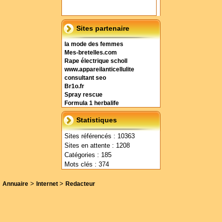
Sites partenaire
la mode des femmes
Mes-bretelles.com
Rape électrique scholl
www.appareilanticellulite
consultant seo
Br1o.fr
Spray rescue
Formula 1 herbalife
Statistiques
Sites référencés : 10363
Sites en attente : 1208
Catégories : 185
Mots clés : 374
>
>
Annuaire
Internet
Redacteur