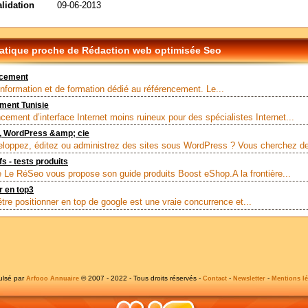
alidation
09-06-2013
tique proche de Rédaction web optimisée Seo
ncement
'information et de formation dédié au référencement. Le...
ment Tunisie
ncement d’interface Internet moins ruineux pour des spécialistes Internet...
O, WordPress &amp; cie
loppez, éditez ou administrez des sites sous WordPress ? Vous cherchez de
s - tests produits
ce Le RéSeo vous propose son guide produits Boost eShop.A la frontière...
r en top3
être positionner en top de google est une vraie concurrence et...
ulsé par
© 2007 - 2022 - Tous droits réservés -
-
-
Arfooo Annuaire
Contact
Newsletter
Mentions lé