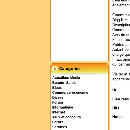
Cela étant
également 
Communiqu
Digg-like.
Descriptio
Commentai
Avis de c
Fiches tec
Petites an
Autant de 
charge que
Il faut ajo
qui permet
Catégories
Visiter et 
Actualités-Média
appartenan
Beauté -Santé
Blogs
Url
Commerce-économie
Divers
Lien reto
Forum
Informatique
Hits
Internet
Notes
Jeux et concours
Loisirs
Services