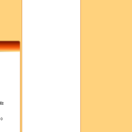
le
s
0