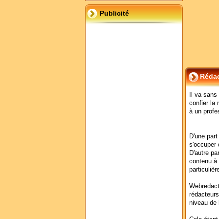
Publicité
Rédac
Il va sans
confier la
à un profe
D'une part
s'occuper 
D'autre par
contenu à l
particuliè
Webredacti
rédacteurs
niveau de l