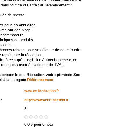
, ce service de rédaction de contenu web œuvre
dans tout ce qui a trait au référencement :
és de presse.
ns pour les annuaires.
res sur des blogs.
onsommateurs.
hniques de produits.
nonces...
bonnes raisons pour se délester de cette lourde
 représente la rédaction.
uter à cela qu'il s'agit d'un Autoentrepreneur, ce
 de ne pas avoir à s'acquiter de TVA...
apprécier le site
Rédaction web optimisée Seo
,
t à la catégorie
Référencement
www.webredaction.fr
ur
http://www.webredaction.fr
3
0.0/5 pour 0 note