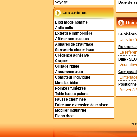
Date de v
Voyage
Les articles
Théma
Blog mode homme
Asile colis
Extertise immobilière
Le référe
Affiner ses cuisses
Un site d
Appareil de chauffage
Reference
Serrurerie clés minute
Le refere
Crédence adhésive
Diije - SE
Carport
Vous déve
Grillage rigide
Assurance auto
Comparatif
L'interfa
Compteur individuel
Matelas bébé
Positionne
Pompes funèbres
Arriver à 
Table basse palette
Fausse cheminée
Faire une extension de maison
Mobilier industriel
Piano droit
Prop