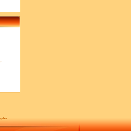
s...
gales