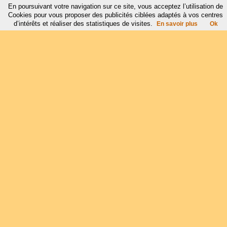
En poursuivant votre navigation sur ce site, vous acceptez l’utilisation de
Cookies pour vous proposer des publicités ciblées adaptés à vos centres
d’intérêts et réaliser des statistiques de visites.
En savoir plus
Ok