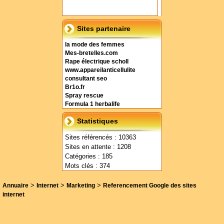
Sites partenaire
la mode des femmes
Mes-bretelles.com
Rape électrique scholl
www.appareilanticellulite
consultant seo
Br1o.fr
Spray rescue
Formula 1 herbalife
Statistiques
Sites référencés : 10363
Sites en attente : 1208
Catégories : 185
Mots clés : 374
>
>
>
Annuaire
Internet
Marketing
Referencement Google des sites
internet