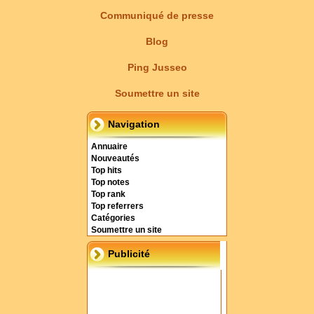
Communiqué de presse
Blog
Ping Jusseo
Soumettre un site
Navigation
Annuaire
Nouveautés
Top hits
Top notes
Top rank
Top referrers
Catégories
Soumettre un site
Publicité