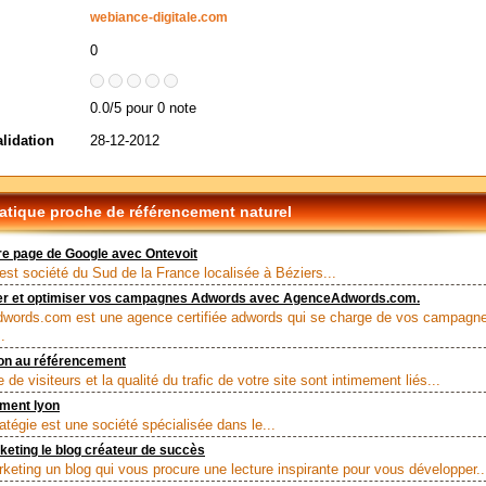
webiance-digitale.com
0
0.0/5 pour 0 note
alidation
28-12-2012
tique proche de référencement naturel
e page de Google avec Ontevoit
est société du Sud de la France localisée à Béziers...
rer et optimiser vos campagnes Adwords avec AgenceAdwords.com.
words.com est une agence certifiée adwords qui se charge de vos campagn
.
ion au référencement
de visiteurs et la qualité du trafic de votre site sont intimement liés...
ment lyon
atégie est une société spécialisée dans le...
eting le blog créateur de succès
keting un blog qui vous procure une lecture inspirante pour vous développer..