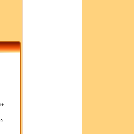
le
s
0