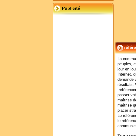
Publicité
référ
La communi
peuples, e
jour en jo
Internet, 
demande un
résultats.
référencem
passer vot
maîtrise d
maîtrise qu
placer str
Le référen
le référen
communica