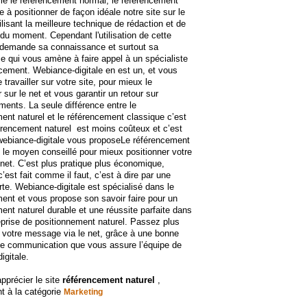
e le référencement normal, le référencement
e à positionner de façon idéale notre site sur le
ilisant la meilleure technique de rédaction et de
du moment. Cependant l'utilisation de cette
 demande sa connaissance et surtout sa
ce qui vous amène à faire appel à un spécialiste
cement. Webiance-digitale en est un, et vous
 travailler sur votre site, pour mieux le
 sur le net et vous garantir un retour sur
ments. La seule différence entre le
ent naturel et le référencement classique c’est
érencement naturel est moins coûteux et c’est
webiance-digitale vous proposeLe référencement
t le moyen conseillé pour mieux positionner votre
e net. C’est plus pratique plus économique,
c’est fait comme il faut, c’est à dire par une
te. Webiance-digitale est spécialisé dans le
ent et vous propose son savoir faire pour un
ent naturel durable et une réussite parfaite dans
eprise de positionnement naturel. Passez plus
 votre message via le net, grâce à une bonne
e communication que vous assure l’équipe de
igitale.
apprécier le site
référencement naturel
,
t à la catégorie
Marketing