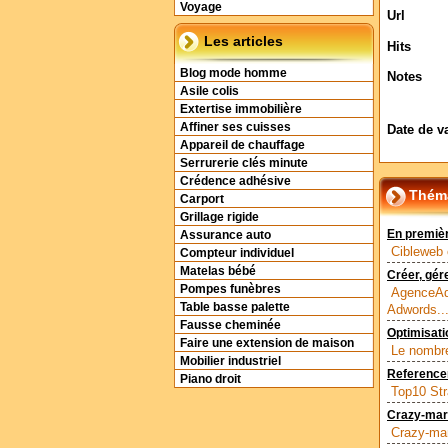
Voyage
Url
Les articles
Hits
Blog mode homme
Notes
Asile colis
Extertise immobilière
Affiner ses cuisses
Date de v
Appareil de chauffage
Serrurerie clés minute
Crédence adhésive
Théma
Carport
Grillage rigide
En premièr
Assurance auto
Cibleweb 
Compteur individuel
Matelas bébé
Créer, gé
Pompes funèbres
AgenceAd
Table basse palette
Adwords...
Fausse cheminée
Optimisat
Faire une extension de maison
Le nombre 
Mobilier industriel
Reference
Piano droit
Top10 Str
Crazy-mark
Crazy-mar