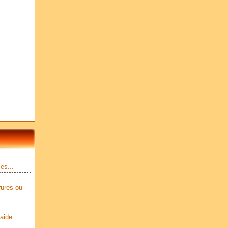
es...
rures ou
 aide