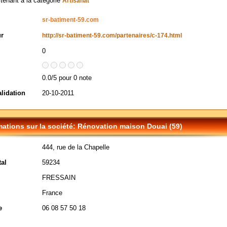
rtenant à la catégorie
Artisanat
sr-batiment-59.com
ur
http://sr-batiment-59.com/partenaires/c-174.html
0
0.0/5 pour 0 note
alidation
20-10-2011
mations sur la société: Rénovation maison Douai (59)
444, rue de la Chapelle
al
59234
FRESSAIN
France
e
06 08 57 50 18