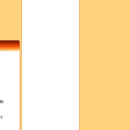
le
s
0