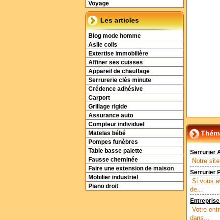
Voyage
Les articles
Blog mode homme
Asile colis
Extertise immobilière
Affiner ses cuisses
Appareil de chauffage
Serrurerie clés minute
Crédence adhésive
Carport
Grillage rigide
Assurance auto
Compteur individuel
Théma
Matelas bébé
Pompes funèbres
Table basse palette
Serrurier 
Fausse cheminée
Notre site
Faire une extension de maison
Serrurier 
Mobilier industriel
Si vous a
Piano droit
de...
Entreprise
Votre ent
dans...