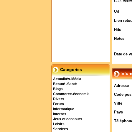
(59)
, appa
Url
Lien reto
Hits
Notes
Date de v
Catégories
Infor
Actualités-Média
Beauté -Santé
Adresse
Blogs
Commerce-économie
Code post
Divers
Ville
Forum
Informatique
Pays
Internet
Jeux et concours
Téléphon
Loisirs
Services