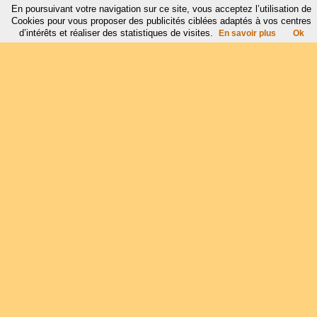
En poursuivant votre navigation sur ce site, vous acceptez l’utilisation de
Cookies pour vous proposer des publicités ciblées adaptés à vos centres
d’intérêts et réaliser des statistiques de visites.
En savoir plus
Ok