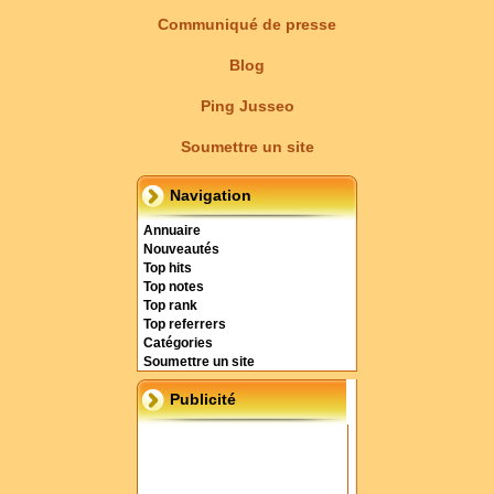
Communiqué de presse
Blog
Ping Jusseo
Soumettre un site
Navigation
Annuaire
Nouveautés
Top hits
Top notes
Top rank
Top referrers
Catégories
Soumettre un site
Publicité