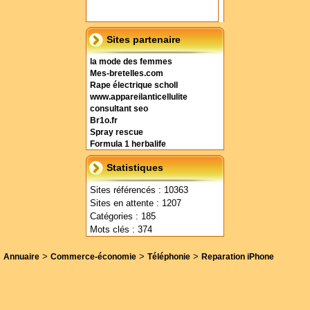
Sites partenaire
la mode des femmes
Mes-bretelles.com
Rape électrique scholl
www.appareilanticellulite
consultant seo
Br1o.fr
Spray rescue
Formula 1 herbalife
Statistiques
Sites référencés : 10363
Sites en attente : 1207
Catégories : 185
Mots clés : 374
>
>
>
Annuaire
Commerce-économie
Téléphonie
Reparation iPhone