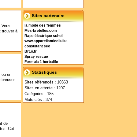
Sites partenaire
? Vous
la mode des femmes
t trouver à
Mes-bretelles.com
Rape électrique scholl
www.appareilanticellulite
consultant seo
Br1o.fr
Spray rescue
Formula 1 herbalife
Statistiques
) ou en
ombreuses
Sites référencés : 10363
Sites en attente : 1207
Catégories : 185
Mots clés : 374
t de
tes. Cet