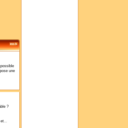
 possible
opose une
able ?
et...