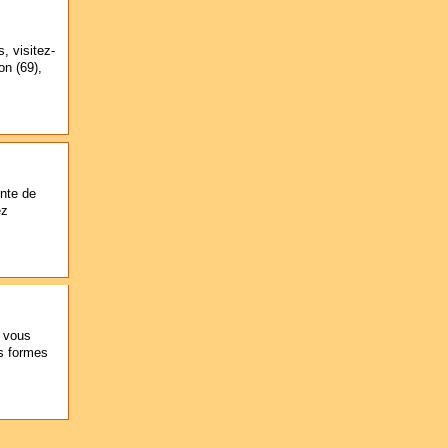
, visitez-
on (69),
ente de
ez
, vous
es formes