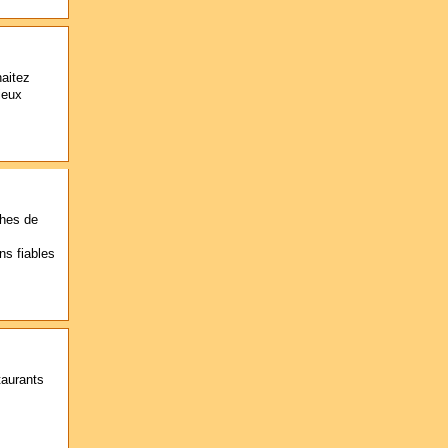
haitez
ieux
ches de
ons fiables
taurants