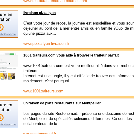
www.restaurant-chateau-bournel.com
livraison pizza lyon
C’est votre jour de repos, la journée est ensoleillée et vous sou
déjeuner au bord de la mer entre amis ou en famille ?Quoi de m
qu’une pizza aux...
www.pizza-lyon-livraison.fr
1001 traiteurs.com vous aide à trouver le traiteur parfait
www.1001traiteurs.com est votre meilleur allié dans vos recher
traiteurs.
Internet est une jungle, il y est difficile de trouver des informati
rapidement, c'est pourquoi...
www.1001traiteurs.com
Livraison de plats restaurants sur Montpellier
Les pages du site Restonomad.fr présente une douzaine de res
de Montpellier de spécialités culinaires différentes. Ce sont les
collaborateurs de la...
www.restonomad.fr