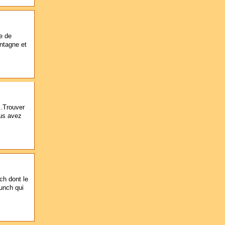
e de
ntagne et
 .Trouver
ous avez
ch dont le
unch qui