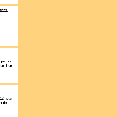
tions,
 petites
ue. L'un
012 nous
nt de