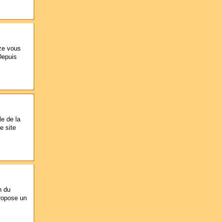
-ze vous
Depuis
le de la
e site
n du
ropose un