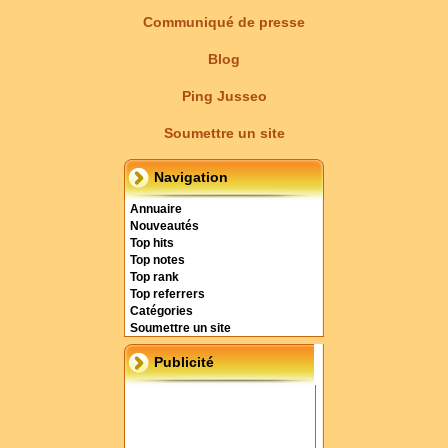
Communiqué de presse
Blog
Ping Jusseo
Soumettre un site
Navigation
Annuaire
Nouveautés
Top hits
Top notes
Top rank
Top referrers
Catégories
Soumettre un site
Publicité