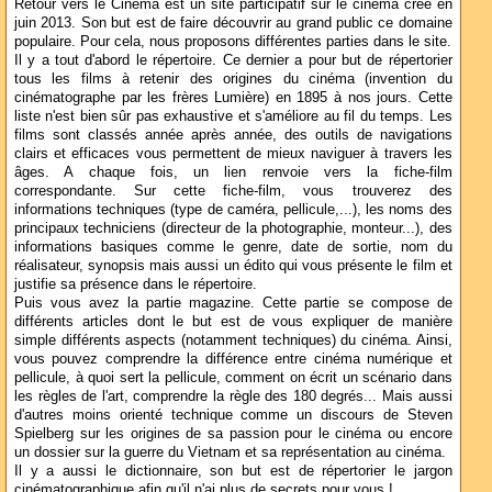
Retour vers le Cinéma est un site participatif sur le cinéma créé en
juin 2013. Son but est de faire découvrir au grand public ce domaine
populaire. Pour cela, nous proposons différentes parties dans le site.
Il y a tout d'abord le répertoire. Ce dernier a pour but de répertorier
tous les films à retenir des origines du cinéma (invention du
cinématographe par les frères Lumière) en 1895 à nos jours. Cette
liste n'est bien sûr pas exhaustive et s'améliore au fil du temps. Les
films sont classés année après année, des outils de navigations
clairs et efficaces vous permettent de mieux naviguer à travers les
âges. A chaque fois, un lien renvoie vers la fiche-film
correspondante. Sur cette fiche-film, vous trouverez des
informations techniques (type de caméra, pellicule,...), les noms des
principaux techniciens (directeur de la photographie, monteur...), des
informations basiques comme le genre, date de sortie, nom du
réalisateur, synopsis mais aussi un édito qui vous présente le film et
justifie sa présence dans le répertoire.
Puis vous avez la partie magazine. Cette partie se compose de
différents articles dont le but est de vous expliquer de manière
simple différents aspects (notamment techniques) du cinéma. Ainsi,
vous pouvez comprendre la différence entre cinéma numérique et
pellicule, à quoi sert la pellicule, comment on écrit un scénario dans
les règles de l'art, comprendre la règle des 180 degrés... Mais aussi
d'autres moins orienté technique comme un discours de Steven
Spielberg sur les origines de sa passion pour le cinéma ou encore
un dossier sur la guerre du Vietnam et sa représentation au cinéma.
Il y a aussi le dictionnaire, son but est de répertorier le jargon
cinématographique afin qu'il n'ai plus de secrets pour vous !