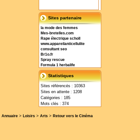
Sites partenaire
la mode des femmes
Mes-bretelles.com
Rape électrique scholl
www.appareilanticellulite
consultant seo
Br1o.fr
Spray rescue
Formula 1 herbalife
Statistiques
Sites référencés : 10363
Sites en attente : 1208
Catégories : 185
Mots clés : 374
>
>
>
Annuaire
Loisirs
Arts
Retour vers le Cinéma