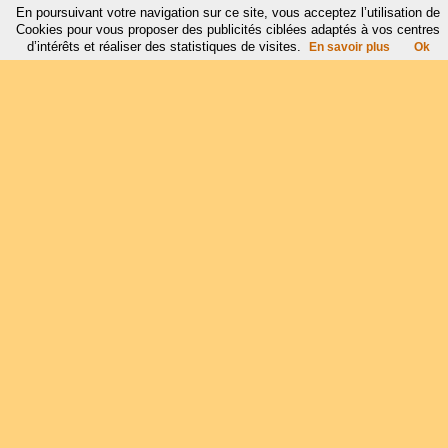
En poursuivant votre navigation sur ce site, vous acceptez l’utilisation de
Cookies pour vous proposer des publicités ciblées adaptés à vos centres
d’intérêts et réaliser des statistiques de visites.
En savoir plus
Ok