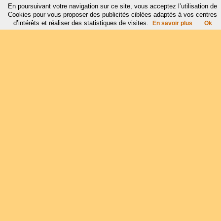
En poursuivant votre navigation sur ce site, vous acceptez l’utilisation de
Cookies pour vous proposer des publicités ciblées adaptés à vos centres
d’intérêts et réaliser des statistiques de visites.
En savoir plus
Ok