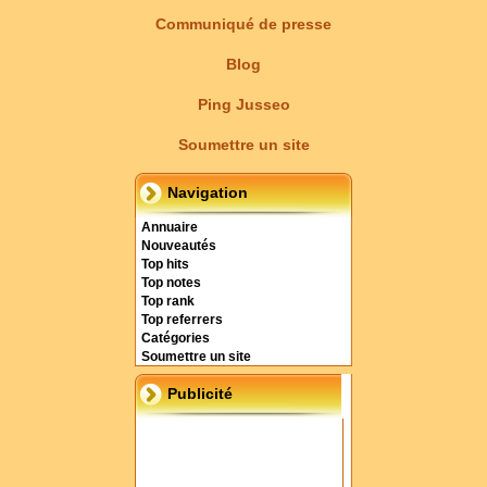
Communiqué de presse
Blog
Ping Jusseo
Soumettre un site
Navigation
Annuaire
Nouveautés
Top hits
Top notes
Top rank
Top referrers
Catégories
Soumettre un site
Publicité