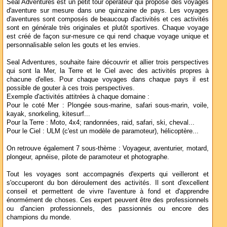
Seal Adventures est un petit tour opérateur qui propose des voyages
d'aventure sur mesure dans une quinzaine de pays. Les voyages
d'aventures sont composés de beaucoup d'activités et ces activités
sont en générale très originales et plutôt sportives. Chaque voyage
est créé de façon sur-mesure ce qui rend chaque voyage unique et
personnalisable selon les gouts et les envies.
Seal Adventures, souhaite faire découvrir et allier trois perspectives
qui sont la Mer, la Terre et le Ciel avec des activités propres à
chacune d'elles. Pour chaque voyages dans chaque pays il est
possible de gouter à ces trois perspectives.
Exemple d'activités attitrées à chaque domaine :
Pour le coté Mer : Plongée sous-marine, safari sous-marin, voile,
kayak, snorkeling, kitesurf...
Pour la Terre : Moto, 4x4; randonnées, raid, safari, ski, cheval...
Pour le Ciel : ULM (c'est un modèle de paramoteur), hélicoptère...
On retrouve également 7 sous-thème : Voyageur, aventurier, motard,
plongeur, apnéise, pilote de paramoteur et photographe.
Tout les voyages sont accompagnés d'experts qui veilleront et
s'occuperont du bon déroulement des activités. Il sont d'excellent
conseil et permettent de vivre l'aventure à fond et d'apprendre
énormément de choses. Ces expert peuvent être des professionnels
ou d'ancien professionnels, des passionnés ou encore des
champions du monde.