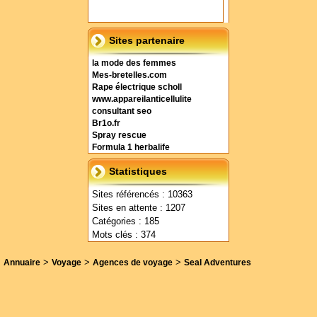
Sites partenaire
la mode des femmes
Mes-bretelles.com
Rape électrique scholl
www.appareilanticellulite
consultant seo
Br1o.fr
Spray rescue
Formula 1 herbalife
Statistiques
Sites référencés : 10363
Sites en attente : 1207
Catégories : 185
Mots clés : 374
>
>
>
Annuaire
Voyage
Agences de voyage
Seal Adventures