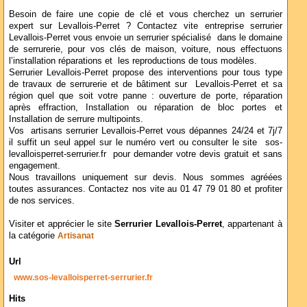
Besoin de faire une copie de clé et vous cherchez un serrurier
expert sur Levallois-Perret ? Contactez vite entreprise serrurier
Levallois-Perret vous envoie un serrurier spécialisé dans le domaine
de serrurerie, pour vos clés de maison, voiture, nous effectuons
l’installation réparations et les reproductions de tous modèles.
Serrurier Levallois-Perret propose des interventions pour tous type
de travaux de serrurerie et de bâtiment sur Levallois-Perret et sa
région quel que soit votre panne : ouverture de porte, réparation
après effraction, Installation ou réparation de bloc portes et
Installation de serrure multipoints.
Vos artisans serrurier Levallois-Perret vous dépannes 24/24 et 7j/7
il suffit un seul appel sur le numéro vert ou consulter le site sos-
levalloisperret-serrurier.fr pour demander votre devis gratuit et sans
engagement.
Nous travaillons uniquement sur devis. Nous sommes agréées
toutes assurances. Contactez nos vite au 01 47 79 01 80 et profiter
de nos services.
Visiter et apprécier le site
Serrurier Levallois-Perret
, appartenant à
la catégorie
Artisanat
Url
www.sos-levalloisperret-serrurier.fr
Hits