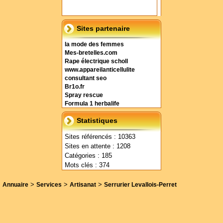
Sites partenaire
la mode des femmes
Mes-bretelles.com
Rape électrique scholl
www.appareilanticellulite
consultant seo
Br1o.fr
Spray rescue
Formula 1 herbalife
Statistiques
Sites référencés : 10363
Sites en attente : 1208
Catégories : 185
Mots clés : 374
>
>
>
Annuaire
Services
Artisanat
Serrurier Levallois-Perret