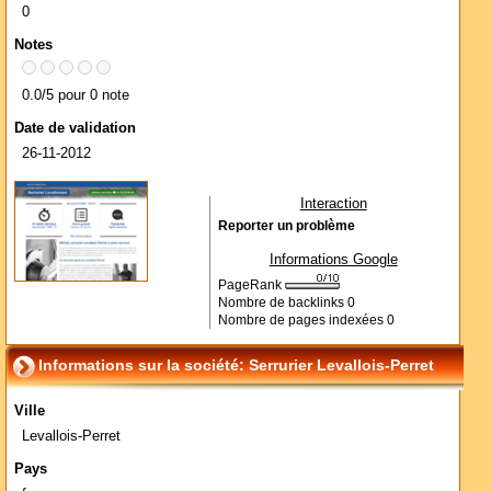
0
Notes
0.0/5 pour 0 note
Date de validation
26-11-2012
Interaction
Reporter un problème
Informations Google
PageRank
Nombre de backlinks
0
Nombre de pages indexées
0
Informations sur la société: Serrurier Levallois-Perret
Ville
Levallois-Perret
Pays