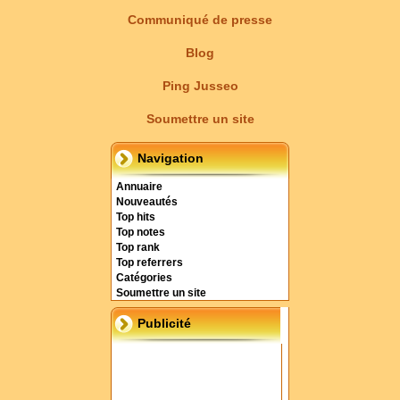
Communiqué de presse
Blog
Ping Jusseo
Soumettre un site
Navigation
Annuaire
Nouveautés
Top hits
Top notes
Top rank
Top referrers
Catégories
Soumettre un site
Publicité