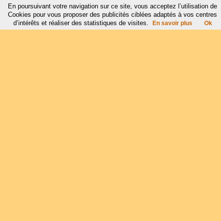
En poursuivant votre navigation sur ce site, vous acceptez l’utilisation de
Cookies pour vous proposer des publicités ciblées adaptés à vos centres
d’intérêts et réaliser des statistiques de visites.
En savoir plus
Ok