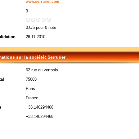
www.serrurier.com
3
0.0/5 pour 0 note
alidation
26-11-2010
mations sur la société: Serrurier
62 rue du vertbois
al
75003
Paris
France
e
+33.140294468
+33.140294469