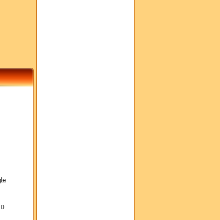
le
s
0