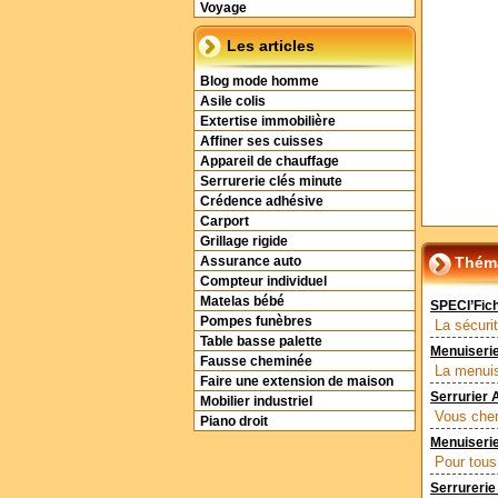
Voyage
Les articles
Blog mode homme
Asile colis
Extertise immobilière
Affiner ses cuisses
Appareil de chauffage
Serrurerie clés minute
Crédence adhésive
Carport
Grillage rigide
Théma
Assurance auto
Compteur individuel
Matelas bébé
SPECI’Fich
Pompes funèbres
La sécurit
Table basse palette
Menuiseri
Fausse cheminée
La menuis
Faire une extension de maison
Serrurier 
Mobilier industriel
Vous cher
Piano droit
Menuiseri
Pour tous
Serrurerie