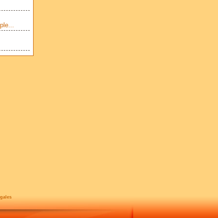
le...
gales