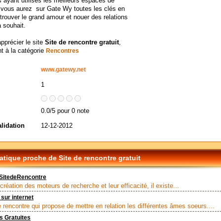
s ayant utilisés les meilleurs espaces de
 vous aurez sur Gate Wy toutes les clés en
trouver le grand amour et nouer des relations
à souhait.
apprécier le site
Site de rencontre gratuit
,
t à la catégorie
Rencontres
www.gatewy.net
1
0.0/5 pour 0 note
alidation
12-12-2012
tique proche de Site de rencontre gratuit
rSitedeRencontre
création des moteurs de recherche et leur efficacité, il existe...
sur internet
e rencontre qui propose de mettre en relation les différentes âmes soeurs....
s Gratuites