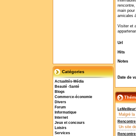
internaute
rencontre,
main pour 
amicales 
Visiter et 
appartenan
Url
Hits
Notes
Catégories
Date de v
Actualités-Média
Beauté -Santé
Blogs
Théma
Commerce-économie
Divers
Forum
LeMeilleu
Informatique
Malgré la 
Internet
Rencontre 
Jeux et concours
Un site d
Loisirs
Services
Rencontre