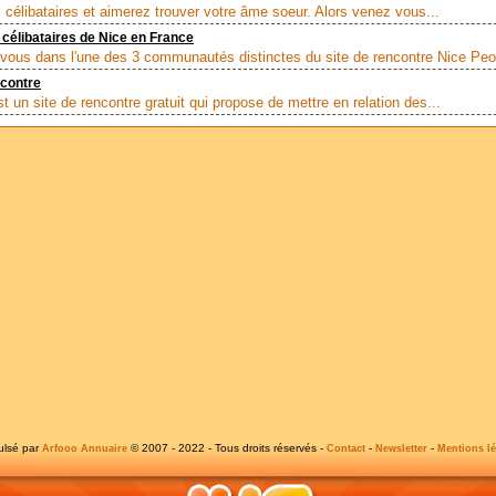
 célibataires et aimerez trouver votre âme soeur. Alors venez vous...
célibataires de Nice en France
-vous dans l'une des 3 communautés distinctes du site de rencontre Nice Peop
ncontre
st un site de rencontre gratuit qui propose de mettre en relation des...
ulsé par
© 2007 - 2022 - Tous droits réservés -
-
-
Arfooo Annuaire
Contact
Newsletter
Mentions lé