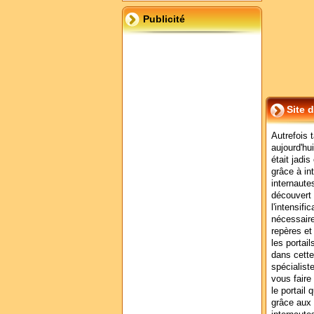
Publicité
Site 
Autrefois 
aujourd'hui
était jadi
grâce à in
internaute
découvert 
l'intensifi
nécessaire
repères et 
les portai
dans cette
spécialist
vous faire
le portail
grâce aux