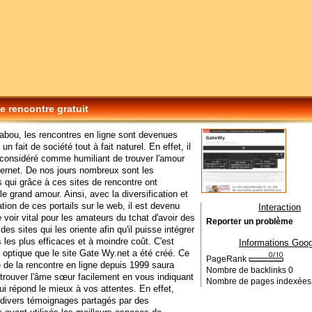
de rencontre gratuit
tabou, les rencontres en ligne sont devenues
 un fait de société tout à fait naturel. En effet, il
s considéré comme humiliant de trouver l'amour
ternet. De nos jours nombreux sont les
s qui grâce à ces sites de rencontre ont
le grand amour. Ainsi, avec la diversification et
cation de ces portails sur le web, il est devenu
Interaction
 voir vital pour les amateurs du tchat d'avoir des
Reporter un problème
des sites qui les oriente afin qu'il puisse intégrer
ls les plus efficaces et à moindre coût. C'est
Informations Goog
 optique que le site Gate Wy.net a été créé. Ce
PageRank
e de la rencontre en ligne depuis 1999 saura
Nombre de backlinks
0
 trouver l'âme sœur facilement en vous indiquant
Nombre de pages indexée
 qui répond le mieux à vos attentes. En effet,
 divers témoignages partagés par des