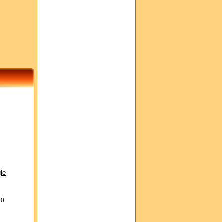
le
s
0