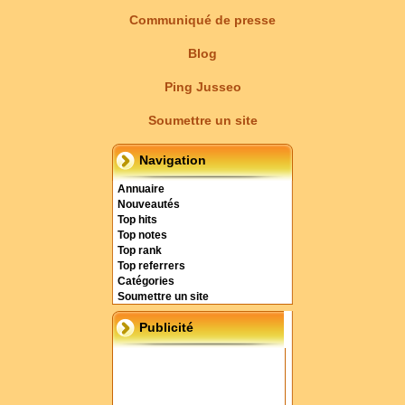
Communiqué de presse
Blog
Ping Jusseo
Soumettre un site
Navigation
Annuaire
Nouveautés
Top hits
Top notes
Top rank
Top referrers
Catégories
Soumettre un site
Publicité