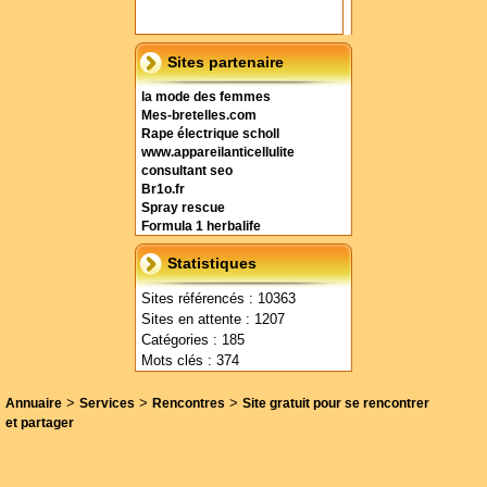
Sites partenaire
la mode des femmes
Mes-bretelles.com
Rape électrique scholl
www.appareilanticellulite
consultant seo
Br1o.fr
Spray rescue
Formula 1 herbalife
Statistiques
Sites référencés : 10363
Sites en attente : 1207
Catégories : 185
Mots clés : 374
>
>
>
Annuaire
Services
Rencontres
Site gratuit pour se rencontrer
et partager