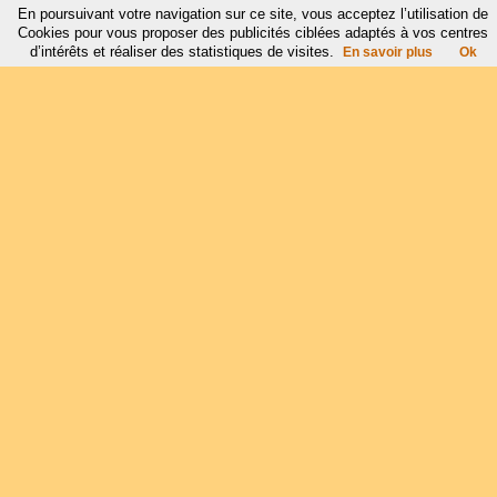
En poursuivant votre navigation sur ce site, vous acceptez l’utilisation de
Cookies pour vous proposer des publicités ciblées adaptés à vos centres
d’intérêts et réaliser des statistiques de visites.
En savoir plus
Ok