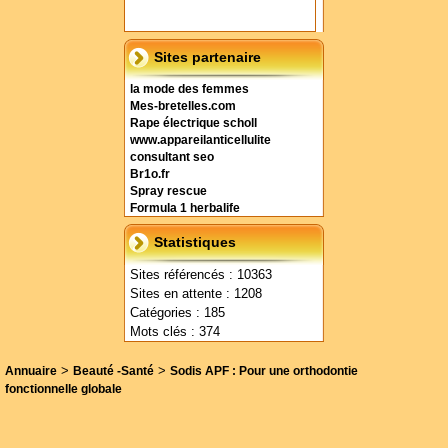
Sites partenaire
la mode des femmes
Mes-bretelles.com
Rape électrique scholl
www.appareilanticellulite
consultant seo
Br1o.fr
Spray rescue
Formula 1 herbalife
Statistiques
Sites référencés : 10363
Sites en attente : 1208
Catégories : 185
Mots clés : 374
>
>
Annuaire
Beauté -Santé
Sodis APF : Pour une orthodontie
fonctionnelle globale