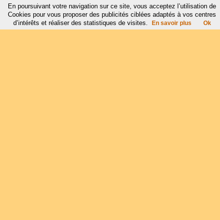
En poursuivant votre navigation sur ce site, vous acceptez l’utilisation de
Cookies pour vous proposer des publicités ciblées adaptés à vos centres
d’intérêts et réaliser des statistiques de visites.
En savoir plus
Ok