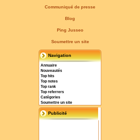
Communiqué de presse
Blog
Ping Jusseo
Soumettre un site
Navigation
Annuaire
Nouveautés
Top hits
Top notes
Top rank
Top referrers
Catégories
Soumettre un site
Publicité