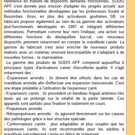
Référence en matière de dispositifs dentaires fonctionnels, SODIS
APF s'est donnée pour mission d'adapter les progrès actuels aux
méthodes fonctionnelles développées par les professeurs Soulet et
Besombes. Ainsi, en plus des activateurs gouttières SB, ce
fabricant propose également au sein de sa gamme des activateurs
pluri-fonctionnels développés en 1997 et intégrant différentes
innovations. Permettant comme leur nom l'indique, une action sur
différentes fonctions du déséquilibre buccal, ces nouveaux
dispositifs prennent notamment en compte la mandibule carrée. La
gamme du fabricant s'est ainsi enrichie de nouveaux produits
réalisés avec un matériau innovant biocompatible et s'adaptant à de
nouvelles formes : le staminalène.
La gamme des produits de SODIS APF comprend aujourd'hui 6
principaux types d'activateurs carrés d'excellente qualité. Il s'agit
notamment des :
- Expanseurs arrondis : ils doivent être utilisés dans les cas de
mandibule arrondie afin d'effectuer une expansion transversale. C'est
une étape préalable à l'utilisation de l'expanseur carré.
- Expanseurs carrés : ils possèdent un bandeau lingual antérieur très
épais qui se prolonge sur la totalité de la partie latérale. Ces
appareils sont parfaits pour finaliser le traitement en cours.
- Propulseurs arrondis
- Rétropropulseurs arrondis : ils agissent directement sur les causes
des pathologies grâce à leur structure spéciale.
- Conformateurs carrés : plus adaptables et plus souples que les
expanseurs carrés, ils sont recommandés pour les adultes à
mandibule naturellement carrée en début de traitement.