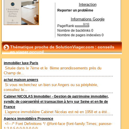
Interaction
Reporter un problème
Informations Google
PageRank
Nombre de backlinks
0
Nombre de pages indexées
0
Thématique proche de SolutionViager.com : conseils
en viager occupé
immobilier luxe Paris
Située dans le 7ème et le 8ème arrondissements près du
Champ de...
achat maison angers
Si vous recherchez un bien sur Angers ou sa périphérie,
consultez le...
Cabinet NICOLAS Immobilier - Gestion de patrimoine immobilier,
syndic de copropriété et transaction à Ivry sur Seine et en Ile de
France
L'agence immobilière Cabinet Nicolas est né en 1958 et a été...
Agence immobilière Provence
<!-- /* Font Definitions */ @font-face {font-family:Times; panose-
1:2 0 5 0 0 0 0 0 0 0;...