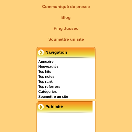
Communiqué de presse
Blog
Ping Jusseo
Soumettre un site
Navigation
Annuaire
Nouveautés
Top hits
Top notes
Top rank
Top referrers
Catégories
Soumettre un site
Publicité