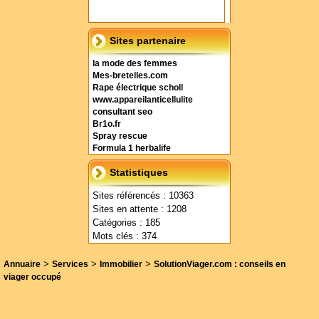
Sites partenaire
la mode des femmes
Mes-bretelles.com
Rape électrique scholl
www.appareilanticellulite
consultant seo
Br1o.fr
Spray rescue
Formula 1 herbalife
Statistiques
Sites référencés : 10363
Sites en attente : 1208
Catégories : 185
Mots clés : 374
>
>
>
Annuaire
Services
Immobilier
SolutionViager.com : conseils en
viager occupé