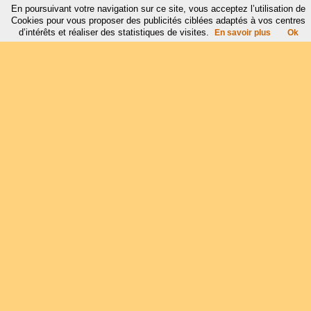
En poursuivant votre navigation sur ce site, vous acceptez l’utilisation de
Cookies pour vous proposer des publicités ciblées adaptés à vos centres
d’intérêts et réaliser des statistiques de visites.
En savoir plus
Ok