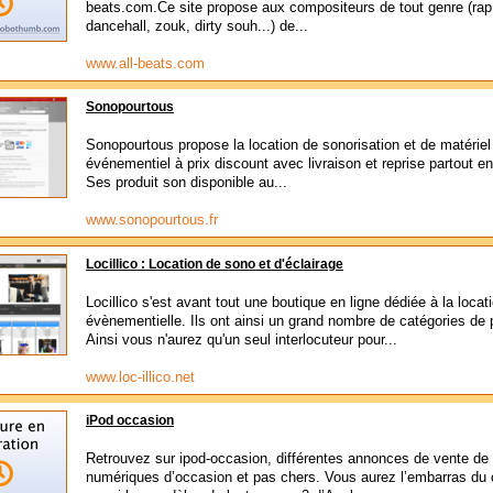
beats.com.Ce site propose aux compositeurs de tout genre (rap,
dancehall, zouk, dirty souh...) de...
www.all-beats.com
Sonopourtous
Sonopourtous propose la location de sonorisation et de matériel
événementiel à prix discount avec livraison et reprise partout e
Ses produit son disponible au...
www.sonopourtous.fr
Locillico : Location de sono et d'éclairage
Locillico s'est avant tout une boutique en ligne dédiée à la locat
évènementielle. Ils ont ainsi un grand nombre de catégories de 
Ainsi vous n'aurez qu'un seul interlocuteur pour...
www.loc-illico.net
iPod occasion
Retrouvez sur ipod-occasion, différentes annonces de vente de
numériques d’occasion et pas chers. Vous aurez l’embarras du 