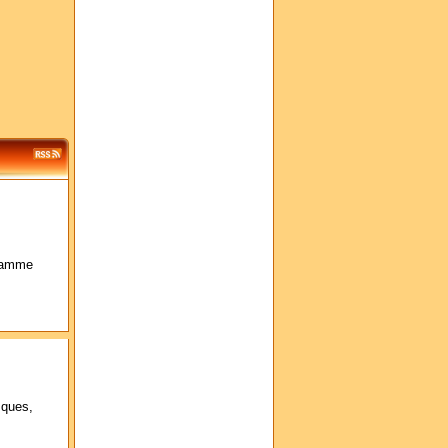
 gamme
sques,