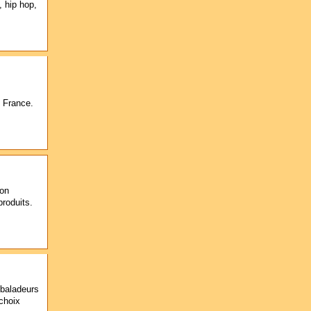
 hip hop,
n France.
ion
produits.
 baladeurs
choix