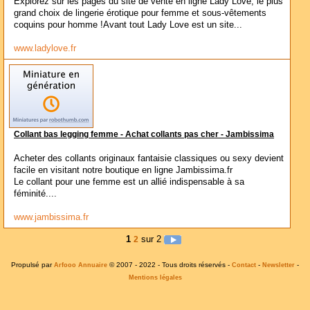
Explorez sur les pages du site de vente en ligne Lady Love, le plus
grand choix de lingerie érotique pour femme et sous-vêtements
coquins pour homme !Avant tout Lady Love est un site...
www.ladylove.fr
Collant bas legging femme - Achat collants pas cher - Jambissima
Acheter des collants originaux fantaisie classiques ou sexy devient
facile en visitant notre boutique en ligne Jambissima.fr
Le collant pour une femme est un allié indispensable à sa
féminité....
www.jambissima.fr
1
sur 2
2
Propulsé par
© 2007 - 2022 - Tous droits réservés -
-
-
Arfooo Annuaire
Contact
Newsletter
Mentions légales