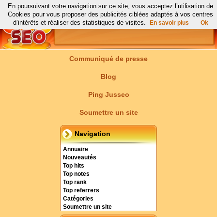
En poursuivant votre navigation sur ce site, vous acceptez l’utilisation de
Cookies pour vous proposer des publicités ciblées adaptés à vos centres
d’intérêts et réaliser des statistiques de visites.
En savoir plus
Ok
Communiqué de presse
Blog
Ping Jusseo
Soumettre un site
Navigation
Annuaire
Nouveautés
Top hits
Top notes
Top rank
Top referrers
Catégories
Soumettre un site