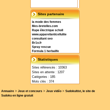
Sites partenaire
la mode des femmes
Mes-bretelles.com
Rape électrique scholl
www.appareilanticellulite
consultant seo
Br1o.fr
Spray rescue
Formula 1 herbalife
Statistiques
Sites référencés : 10363
Sites en attente : 1207
Catégories : 185
Mots clés : 374
>
>
>
Annuaire
Jeux et concours
Jeux vidéo
Sudokultist, le site de
Sudoku en ligne gratuit