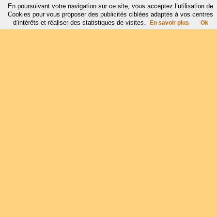
En poursuivant votre navigation sur ce site, vous acceptez l’utilisation de
Cookies pour vous proposer des publicités ciblées adaptés à vos centres
d’intérêts et réaliser des statistiques de visites.
En savoir plus
Ok