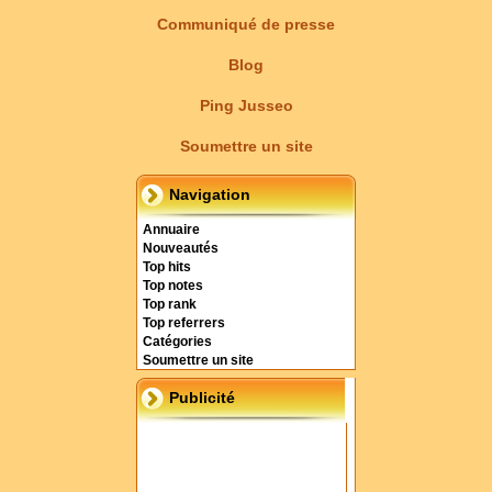
Communiqué de presse
Blog
Ping Jusseo
Soumettre un site
Navigation
Annuaire
Nouveautés
Top hits
Top notes
Top rank
Top referrers
Catégories
Soumettre un site
Publicité