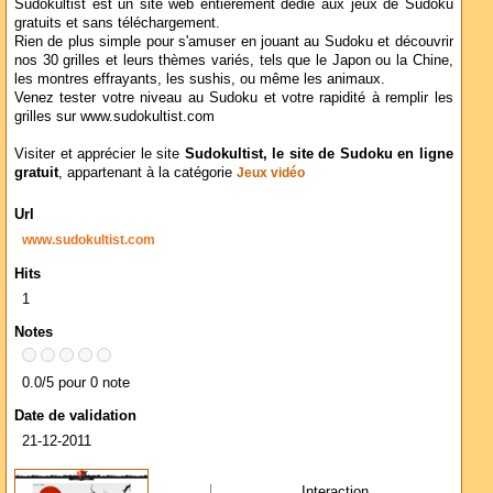
Sudokultist est un site web entièrement dédié aux jeux de Sudoku
gratuits et sans téléchargement.
Rien de plus simple pour s'amuser en jouant au Sudoku et découvrir
nos 30 grilles et leurs thèmes variés, tels que le Japon ou la Chine,
les montres effrayants, les sushis, ou même les animaux.
Venez tester votre niveau au Sudoku et votre rapidité à remplir les
grilles sur www.sudokultist.com
Visiter et apprécier le site
Sudokultist, le site de Sudoku en ligne
gratuit
, appartenant à la catégorie
Jeux vidéo
Url
www.sudokultist.com
Hits
1
Notes
0.0/5 pour 0 note
Date de validation
21-12-2011
Interaction