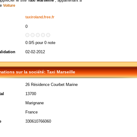
apprécier le site
Taxi Marseille
, appartenant à
ie
Voiture
taxiroland.free.fr
0
0.0/5 pour 0 note
alidation
02-02-2012
mations sur la société: Taxi Marseille
26 Résidence Courbet Marine
al
13700
Marignane
France
e
330610766060