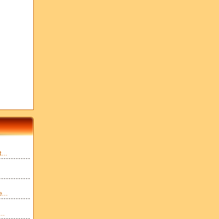
...
...
..