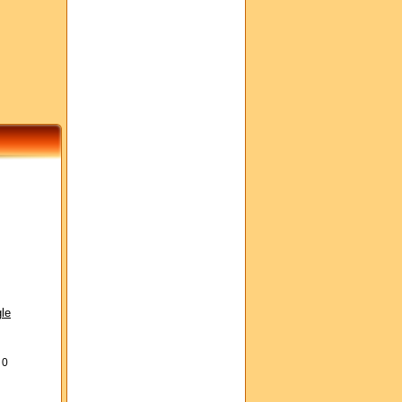
le
s
0