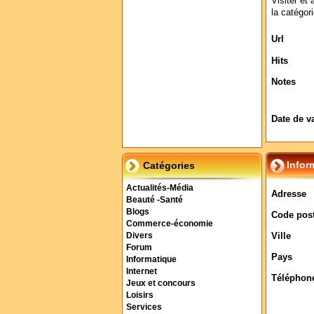
Visiter et 
la catégor
Url
Hits
Notes
Date de v
Infor
Catégories
Actualités-Média
Adresse
Beauté -Santé
Blogs
Code post
Commerce-économie
Ville
Divers
Forum
Pays
Informatique
Internet
Téléphon
Jeux et concours
Loisirs
Services