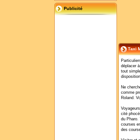
Publicité
Taxi 
Particulie
déplacer à
tout simpl
dispositio
Ne cherche
comme pros
Roland. Vo
Voyageurs,
cité phocé
du Pharo. 
courses en
des cours