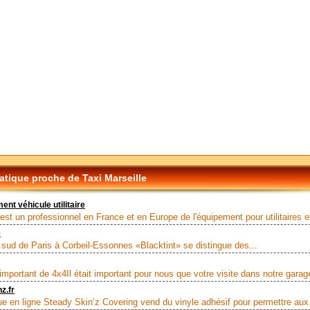
tique proche de Taxi Marseille
t véhicule utilitaire
est un professionnel en France et en Europe de l'équipement pour utilitaires et
e
 sud de Paris à Corbeil-Essonnes «Blacktint» se distingue des...
important de 4x4Il était important pour nous que votre visite dans notre garage
z.fr
ue en ligne Steady Skin’z Covering vend du vinyle adhésif pour permettre aux.