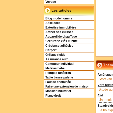
Voyage
Les articles
Blog mode homme
Asile colis
Extertise immobilière
Affiner ses cuisses
Appareil de chauffage
Serrurerie clés minute
Crédence adhésive
Carport
Grillage rigide
Assurance auto
Compteur individuel
Théma
Matelas bébé
Pompes funèbres
Aménagemen
Table basse palette
StoreVan 
Fausse cheminée
Vitre teint
Faire une extension de maison
Située au
Mobilier industriel
4x4
Piano droit
Un stock 
Steadyskin
La boutiq