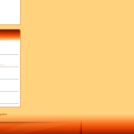
...
gales