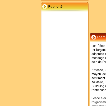
Publicité
Team 
Les Fêtes 
et l'organ
adaptées a
message et
sein de l'e
Efficace, 
moyen idéa
sentiment d
solidaire,
Builduing 
l'entrepris
Grâce à de
l'organisa