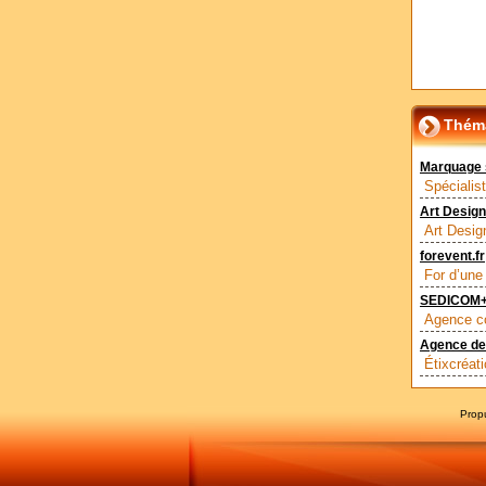
Théma
Marquage su
Spécialist
Art Desig
Art Desig
forevent.fr
For d’une
SEDICOM+F
Agence co
Agence de
Étixcréat
Prop