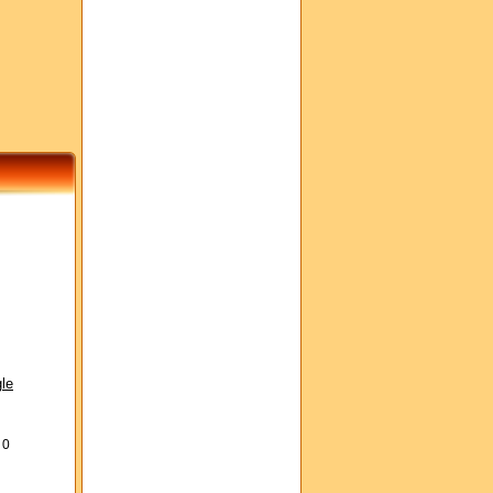
le
s
0