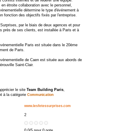
s conflits internes et de fédérer une équipe.
en étroite collaboration avec le personnel,
vénementielle détermine le type d'événement à
n fonction des objectifs fixés par l'entreprise.
Surprises, par le biais de deux agences et pour
s près de ses clients, est installée à Paris et à
vénementielle Paris est située dans le 20ème
ment de Paris.
vénementielle de Caen est située aux abords de
Hérouville Saint-Clair.
apprécier le site
Team Building Paris
,
t à la catégorie
Communication
www.lesfetessurprises.com
2
0.0/5 pour 0 note