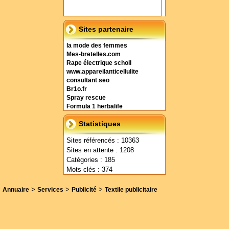
Sites partenaire
la mode des femmes
Mes-bretelles.com
Rape électrique scholl
www.appareilanticellulite
consultant seo
Br1o.fr
Spray rescue
Formula 1 herbalife
Statistiques
Sites référencés : 10363
Sites en attente : 1208
Catégories : 185
Mots clés : 374
>
>
>
Annuaire
Services
Publicité
Textile publicitaire