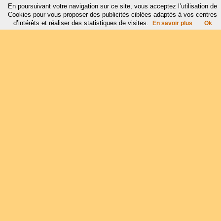
En poursuivant votre navigation sur ce site, vous acceptez l’utilisation de
Cookies pour vous proposer des publicités ciblées adaptés à vos centres
d’intérêts et réaliser des statistiques de visites.
En savoir plus
Ok