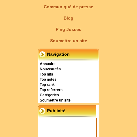
Communiqué de presse
Blog
Ping Jusseo
Soumettre un site
Navigation
Annuaire
Nouveautés
Top hits
Top notes
Top rank
Top referrers
Catégories
Soumettre un site
Publicité