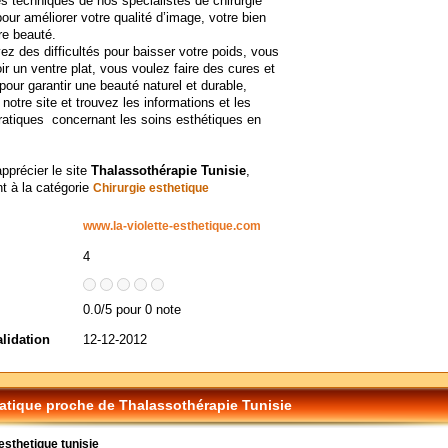
s techniques de nos spécialistes de chirurgie
pour améliorer votre qualité d’image, votre bien
tre beauté.
ez des difficultés pour baisser votre poids, vous
ir un ventre plat, vous voulez faire des cures et
pour garantir une beauté naturel et durable,
notre site et trouvez les informations et les
ratiques concernant les soins esthétiques en
apprécier le site
Thalassothérapie Tunisie
,
t à la catégorie
Chirurgie esthetique
www.la-violette-esthetique.com
4
0.0/5 pour 0 note
alidation
12-12-2012
tique proche de Thalassothérapie Tunisie
esthetique tunisie