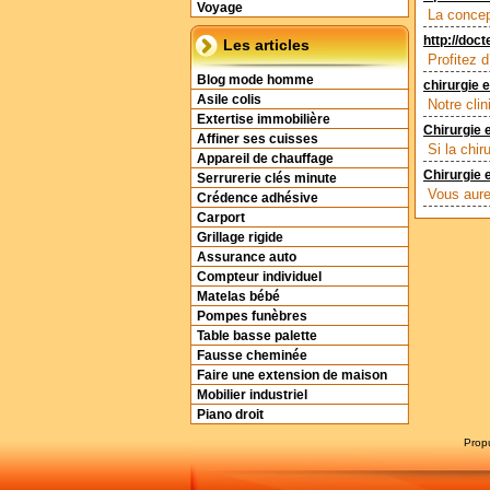
Voyage
La concep
http://doct
Les articles
Profitez d
Blog mode homme
chirurgie 
Asile colis
Notre clin
Extertise immobilière
Chirurgie 
Affiner ses cuisses
Si la chir
Appareil de chauffage
Chirurgie 
Serrurerie clés minute
Vous aure
Crédence adhésive
Carport
Grillage rigide
Assurance auto
Compteur individuel
Matelas bébé
Pompes funèbres
Table basse palette
Fausse cheminée
Faire une extension de maison
Mobilier industriel
Piano droit
Prop