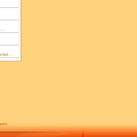
....
vous...
gales