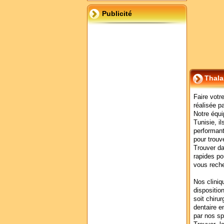
Publicité
Thala
Faire votr
réalisée p
Notre équi
Tunisie, i
performant
pour trouve
Trouver da
rapides po
vous rech
Nos cliniq
dispositio
soit chirur
dentaire e
par nos sp