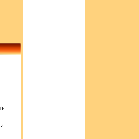
le
s
0