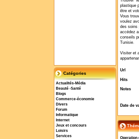
Trouver le
plastique 
être et vo
Vous trouv
voulez avo
des soins 
accédez a 
conseils p
Tunisie.
Visiter et 
appartenan
Url
Catégories
Hits
Actualités-Média
Beauté -Santé
Notes
Blogs
Commerce-économie
Divers
Date de v
Forum
Informatique
Internet
Théma
Jeux et concours
Loisirs
Services
Operation 