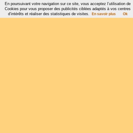
En poursuivant votre navigation sur ce site, vous acceptez l’utilisation de
Cookies pour vous proposer des publicités ciblées adaptés à vos centres
d’intérêts et réaliser des statistiques de visites.
En savoir plus
Ok