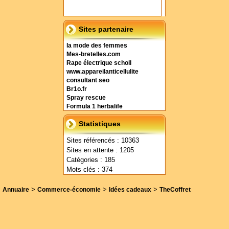
Sites partenaire
la mode des femmes
Mes-bretelles.com
Rape électrique scholl
www.appareilanticellulite
consultant seo
Br1o.fr
Spray rescue
Formula 1 herbalife
Statistiques
Sites référencés : 10363
Sites en attente : 1205
Catégories : 185
Mots clés : 374
>
>
>
Annuaire
Commerce-économie
Idées cadeaux
TheCoffret