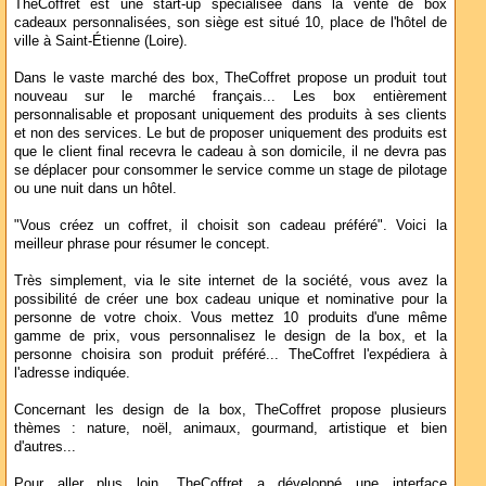
TheCoffret est une start-up spécialisée dans la vente de box
cadeaux personnalisées, son siège est situé 10, place de l'hôtel de
ville à Saint-Étienne (Loire).
Dans le vaste marché des box, TheCoffret propose un produit tout
nouveau sur le marché français... Les box entièrement
personnalisable et proposant uniquement des produits à ses clients
et non des services. Le but de proposer uniquement des produits est
que le client final recevra le cadeau à son domicile, il ne devra pas
se déplacer pour consommer le service comme un stage de pilotage
ou une nuit dans un hôtel.
"Vous créez un coffret, il choisit son cadeau préféré". Voici la
meilleur phrase pour résumer le concept.
Très simplement, via le site internet de la société, vous avez la
possibilité de créer une box cadeau unique et nominative pour la
personne de votre choix. Vous mettez 10 produits d'une même
gamme de prix, vous personnalisez le design de la box, et la
personne choisira son produit préféré... TheCoffret l'expédiera à
l'adresse indiquée.
Concernant les design de la box, TheCoffret propose plusieurs
thèmes : nature, noël, animaux, gourmand, artistique et bien
d'autres...
Pour aller plus loin, TheCoffret a développé une interface