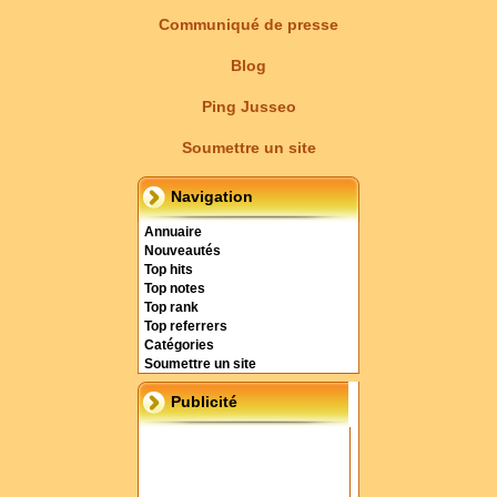
Communiqué de presse
Blog
Ping Jusseo
Soumettre un site
Navigation
Annuaire
Nouveautés
Top hits
Top notes
Top rank
Top referrers
Catégories
Soumettre un site
Publicité