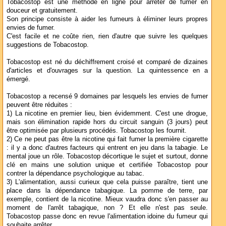
Tobacostop est une méthode en ligne pour arrêter de fumer en
douceur et gratuitement.
Son principe consiste à aider les fumeurs à éliminer leurs propres
envies de fumer.
C'est facile et ne coûte rien, rien d'autre que suivre les quelques
suggestions de Tobacostop.
Tobacostop est né du déchiffrement croisé et comparé de dizaines
d'articles et d'ouvrages sur la question. La quintessence en a
émergé.
Tobacostop a recensé 9 domaines par lesquels les envies de fumer
peuvent être réduites :
1) La nicotine en premier lieu, bien évidemment. C'est une drogue,
mais son élimination rapide hors du circuit sanguin (3 jours) peut
être optimisée par plusieurs procédés. Tobacostop les fournit.
2) Ce ne peut pas être la nicotine qui fait fumer la première cigarette
: il y a donc d'autres facteurs qui entrent en jeu dans la tabagie. Le
mental joue un rôle. Tobacostop décortique le sujet et surtout, donne
clé en mains une solution unique et certifiée Tobacostop pour
contrer la dépendance psychologique au tabac.
3) L'alimentation, aussi curieux que cela puisse paraître, tient une
place dans la dépendance tabagique. La pomme de terre, par
exemple, contient de la nicotine. Mieux vaudra donc s'en passer au
moment de l'arrêt tabagique, non ? Et elle n'est pas seule.
Tobacostop passe donc en revue l'alimentation idoine du fumeur qui
souhaite arrêter.