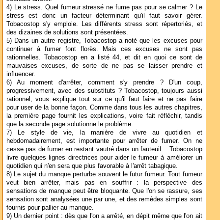
4) Le stress. Quel fumeur stressé ne fume pas pour se calmer ? Le
stress est donc un facteur déterminant qu'il faut savoir gérer.
Tobacostop s'y emploie. Les différents stress sont répertoriés, et
des dizaines de solutions sont présentées.
5) Dans un autre registre, Tobacostop a noté que les excuses pour
continuer à fumer font florès. Mais ces excuses ne sont pas
rationnelles. Tobacostop en a listé 44, et dit en quoi ce sont de
mauvaises excuses, de sorte de ne pas se laisser prendre et
influencer.
6) Au moment d'arrêter, comment s'y prendre ? D'un coup,
progressivement, avec des substituts ? Tobacostop, toujours aussi
rationnel, vous explique tout sur ce qu'il faut faire et ne pas faire
pour user de la bonne façon. Comme dans tous les autres chapitres,
la première page fournit les explications, voire fait réfléchir, tandis
que la seconde page solutionne le problème.
7) Le style de vie, la manière de vivre au quotidien et
hebdomadairement, est importante pour arrêter de fumer. On ne
cesse pas de fumer en restant vautré dans un fauteuil... Tobacostop
livre quelques lignes directrices pour aider le fumeur à améliorer un
quotidien qui n'en sera que plus favorable à l'arrêt tabagique.
8) Le sujet du manque perturbe souvent le futur fumeur. Tout fumeur
veut bien arrêter, mais pas en souffrir : la perspective des
sensations de manque peut être bloquante. Que l'on se rassure, ses
sensation sont analysées une par une, et des remèdes simples sont
fournis pour pallier au manque.
9) Un dernier point : dès que l'on a arrêté, en dépit même que l'on ait