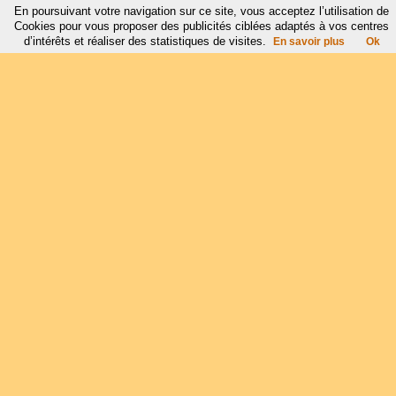
En poursuivant votre navigation sur ce site, vous acceptez l’utilisation de
Cookies pour vous proposer des publicités ciblées adaptés à vos centres
d’intérêts et réaliser des statistiques de visites.
En savoir plus
Ok