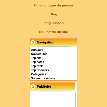
Communiqué de presse
Blog
Ping Jusseo
Soumettre un site
Navigation
Annuaire
Nouveautés
Top hits
Top notes
Top rank
Top referrers
Catégories
Soumettre un site
Publicité