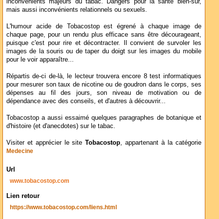
inconvénients majeurs du tabac. Dangers pour la santé bien-sûr,
mais aussi inconvénients relationnels ou sexuels.
L'humour acide de Tobacostop est égrené à chaque image de
chaque page, pour un rendu plus efficace sans être décourageant,
puisque c'est pour rire et décontracter. Il convient de survoler les
images de la souris ou de taper du doigt sur les images du mobile
pour le voir apparaître...
Répartis de-ci de-là, le lecteur trouvera encore 8 test informatiques
pour mesurer son taux de nicotine ou de goudron dans le corps, ses
dépenses au fil des jours, son niveau de motivation ou de
dépendance avec des conseils, et d'autres à découvrir...
Tobacostop a aussi essaimé quelques paragraphes de botanique et
d'histoire (et d'anecdotes) sur le tabac.
Visiter et apprécier le site
Tobacostop
, appartenant à la catégorie
Medecine
Url
www.tobacostop.com
Lien retour
https://www.tobacostop.com/liens.html