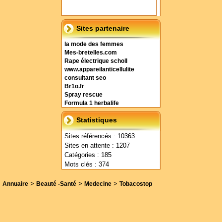
Sites partenaire
la mode des femmes
Mes-bretelles.com
Rape électrique scholl
www.appareilanticellulite
consultant seo
Br1o.fr
Spray rescue
Formula 1 herbalife
Statistiques
Sites référencés : 10363
Sites en attente : 1207
Catégories : 185
Mots clés : 374
>
>
>
Annuaire
Beauté -Santé
Medecine
Tobacostop