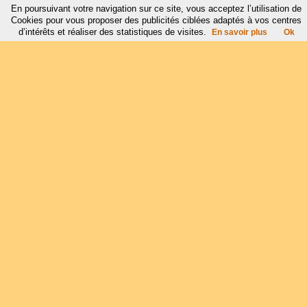
En poursuivant votre navigation sur ce site, vous acceptez l’utilisation de
Cookies pour vous proposer des publicités ciblées adaptés à vos centres
d’intérêts et réaliser des statistiques de visites.
En savoir plus
Ok