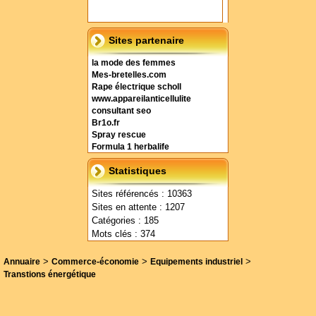
Sites partenaire
la mode des femmes
Mes-bretelles.com
Rape électrique scholl
www.appareilanticellulite
consultant seo
Br1o.fr
Spray rescue
Formula 1 herbalife
Statistiques
Sites référencés : 10363
Sites en attente : 1207
Catégories : 185
Mots clés : 374
>
>
>
Annuaire
Commerce-économie
Equipements industriel
Transtions énergétique