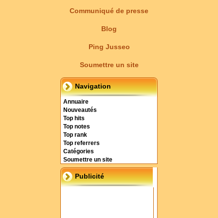
Communiqué de presse
Blog
Ping Jusseo
Soumettre un site
Navigation
Annuaire
Nouveautés
Top hits
Top notes
Top rank
Top referrers
Catégories
Soumettre un site
Publicité