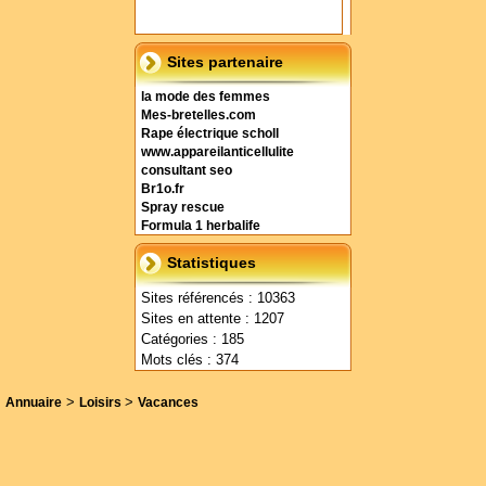
Sites partenaire
la mode des femmes
Mes-bretelles.com
Rape électrique scholl
www.appareilanticellulite
consultant seo
Br1o.fr
Spray rescue
Formula 1 herbalife
Statistiques
Sites référencés : 10363
Sites en attente : 1207
Catégories : 185
Mots clés : 374
>
>
Annuaire
Loisirs
Vacances