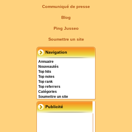
Communiqué de presse
Blog
Ping Jusseo
Soumettre un site
Navigation
Annuaire
Nouveautés
Top hits
Top notes
Top rank
Top referrers
Catégories
Soumettre un site
Publicité