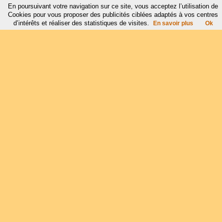
En poursuivant votre navigation sur ce site, vous acceptez l’utilisation de
Cookies pour vous proposer des publicités ciblées adaptés à vos centres
d’intérêts et réaliser des statistiques de visites.
En savoir plus
Ok