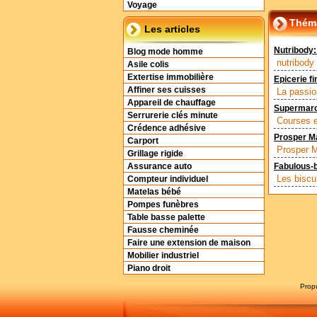
Voyage
Théma
Les articles
Nutribody:
Blog mode homme
nutribody 
Asile colis
Extertise immobilière
Epicerie fi
Affiner ses cuisses
La passio
Appareil de chauffage
Supermarch
Serrurerie clés minute
Courses e
Crédence adhésive
Prosper Ma
Carport
Prosper Ma
Grillage rigide
Assurance auto
Fabulous-b
Les biscu
Compteur individuel
Matelas bébé
Pompes funèbres
Table basse palette
Fausse cheminée
Faire une extension de maison
Mobilier industriel
Piano droit
Prop