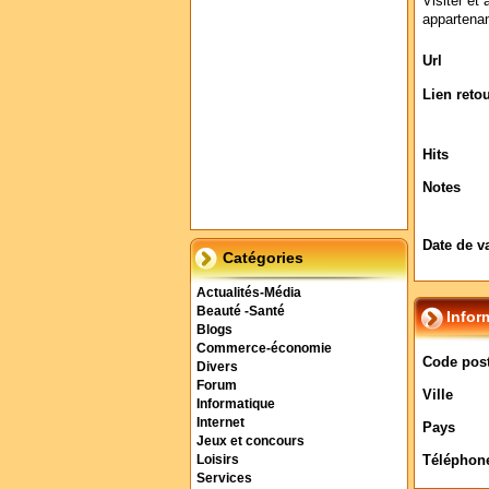
Visiter et 
appartenan
Url
Lien reto
Hits
Notes
Date de v
Catégories
Actualités-Média
Beauté -Santé
Infor
Blogs
Commerce-économie
Code post
Divers
Forum
Ville
Informatique
Internet
Pays
Jeux et concours
Téléphon
Loisirs
Services