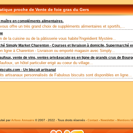
tique proche de Vente de foie gras du Gers
 maître en compléments alimentaires.
vous offre un très grand choix de suppléments alimentaires et sportifs,...
ne
n de la cuisine ou de la pâtisserie vous habite?Ingrédient Mystère...
é Simply Market Charenton - Courses et livraison à domicile, Supermarché en
n ligne à Charenton - Livraison ou emporté magasin avec Simply...
ufoux, vente de vins, ventes priv&eacute;es en ligne de grands crus de Bour
ufoux, un hôtel particulier erigé au coeur du village...
iscuits.com - Un biscuit artisanal
its artisanaux personnalisés de Fabulous biscuits sont disponibles en ligne...
ulsé par
© 2007 - 2022 - Tous droits réservés -
-
-
Arfooo Annuaire
Contact
Newsletter
Mentions lé