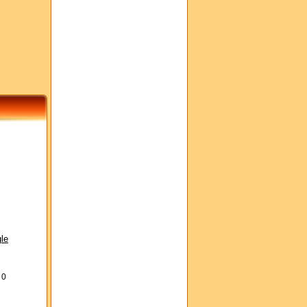
le
s
0