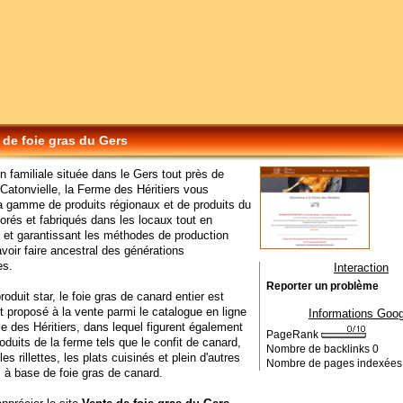
 de foie gras du Gers
on familiale située dans le Gers tout près de
Catonvielle, la Ferme des Héritiers vous
 gamme de produits régionaux et de produits du
aborés et fabriqués dans les locaux tout en
 et garantissant les méthodes de production
avoir faire ancestral des générations
es.
Interaction
Reporter un problème
roduit star, le foie gras de canard entier est
proposé à la vente parmi le catalogue en ligne
Informations Goog
e des Héritiers, dans lequel figurent également
PageRank
roduits de la ferme tels que le confit de canard,
Nombre de backlinks
0
les rillettes, les plats cuisinés et plein d'autres
Nombre de pages indexée
s à base de foie gras de canard.