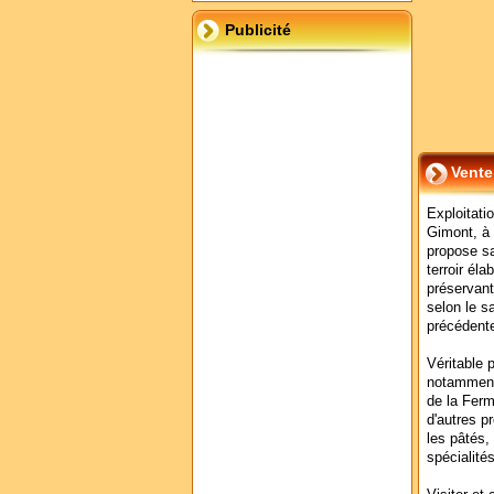
Publicité
Vente
Exploitati
Gimont, à 
propose sa
terroir él
préservant
selon le s
précédent
Véritable p
notamment 
de la Ferm
d'autres p
les pâtés, 
spécialité