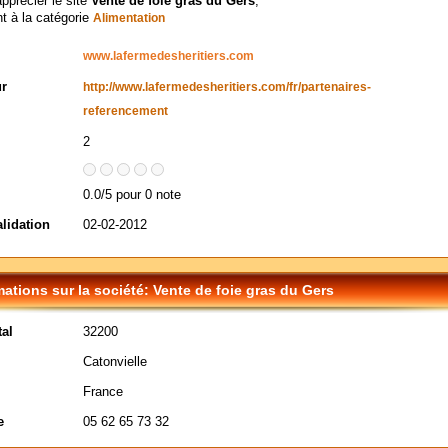
apprécier le site
Vente de foie gras du Gers
,
t à la catégorie
Alimentation
www.lafermedesheritiers.com
ur
http://www.lafermedesheritiers.com/fr/partenaires-
referencement
2
0.0/5 pour 0 note
alidation
02-02-2012
mations sur la société: Vente de foie gras du Gers
al
32200
Catonvielle
France
e
05 62 65 73 32