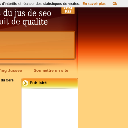
’intérêts et réaliser des statistiques de visites.
En savoir plus
Ok
Ping Jusseo
Soumettre un site
s du Gers
Publicité