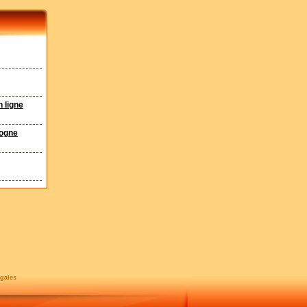
 ligne
gogne
gales