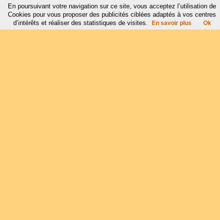
En poursuivant votre navigation sur ce site, vous acceptez l’utilisation de
Cookies pour vous proposer des publicités ciblées adaptés à vos centres
d’intérêts et réaliser des statistiques de visites.
En savoir plus
Ok