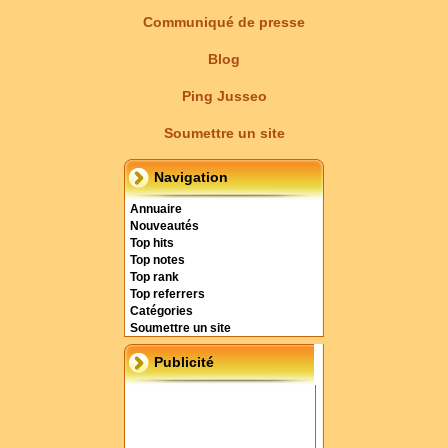
Communiqué de presse
Blog
Ping Jusseo
Soumettre un site
Navigation
Annuaire
Nouveautés
Top hits
Top notes
Top rank
Top referrers
Catégories
Soumettre un site
Publicité