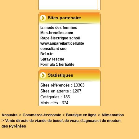
Sites partenaire
la mode des femmes
Mes-bretelles.com
Rape électrique scholl
www.appareilanticellulite
consultant seo
Br1o.fr
Spray rescue
Formula 1 herbalife
Statistiques
Sites référencés : 10363
Sites en attente : 1207
Catégories : 185
Mots clés : 374
>
>
>
Annuaire
Commerce-économie
Boutique en ligne
Alimentation
>
Vente directe de viande de boeuf, de veau, d'agneau et de mouton
des Pyrénées