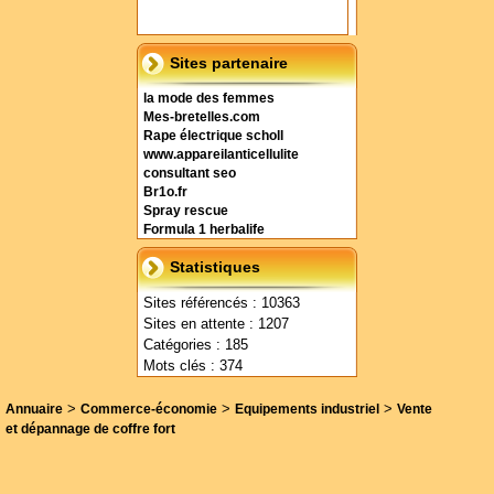
Sites partenaire
la mode des femmes
Mes-bretelles.com
Rape électrique scholl
www.appareilanticellulite
consultant seo
Br1o.fr
Spray rescue
Formula 1 herbalife
Statistiques
Sites référencés : 10363
Sites en attente : 1207
Catégories : 185
Mots clés : 374
>
>
>
Annuaire
Commerce-économie
Equipements industriel
Vente
et dépannage de coffre fort