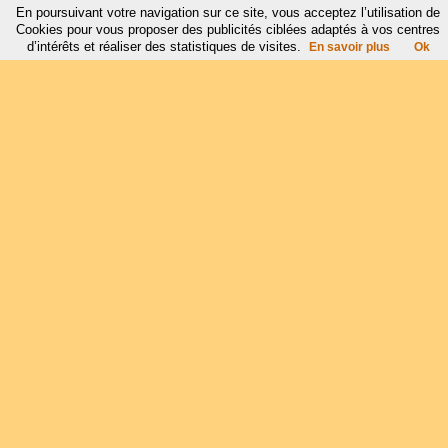
En poursuivant votre navigation sur ce site, vous acceptez l’utilisation de
Cookies pour vous proposer des publicités ciblées adaptés à vos centres
d’intérêts et réaliser des statistiques de visites.
En savoir plus
Ok