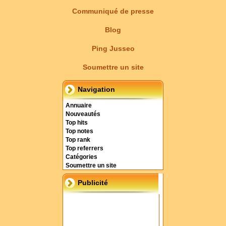
Communiqué de presse
Blog
Ping Jusseo
Soumettre un site
Navigation
Annuaire
Nouveautés
Top hits
Top notes
Top rank
Top referrers
Catégories
Soumettre un site
Publicité