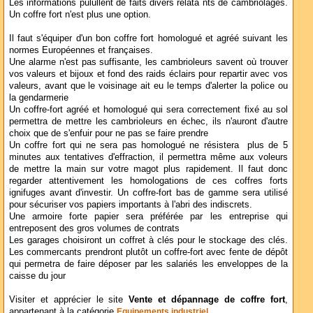
Les informations pulullent de faits divers relata nts de cambriolages.
Un coffre fort n'est plus une option.
Il faut s'équiper d'un bon coffre fort homologué et agréé suivant les
normes Européennes et françaises.
Une alarme n'est pas suffisante, les cambrioleurs savent où trouver
vos valeurs et bijoux et fond des raids éclairs pour repartir avec vos
valeurs, avant que le voisinage ait eu le temps d'alerter la police ou
la gendarmerie
Un coffre-fort agréé et homologué qui sera correctement fixé au sol
permettra de mettre les cambrioleurs en échec, ils n'auront d'autre
choix que de s'enfuir pour ne pas se faire prendre
Un coffre fort qui ne sera pas homologué ne résistera plus de 5
minutes aux tentatives d'effraction, il permettra même aux voleurs
de mettre la main sur votre magot plus rapidement. Il faut donc
regarder attentivement les homologations de ces coffres forts
ignifuges avant d'investir. Un coffre-fort bas de gamme sera utilisé
pour sécuriser vos papiers importants à l'abri des indiscrets.
Une armoire forte papier sera préférée par les entreprise qui
entreposent des gros volumes de contrats
Les garages choisiront un coffret à clés pour le stockage des clés.
Les commercants prendront plutôt un coffre-fort avec fente de dépôt
qui permetra de faire déposer par les salariés les enveloppes de la
caisse du jour
Visiter et apprécier le site
Vente et dépannage de coffre fort
,
appartenant à la catégorie
Equipements industriel