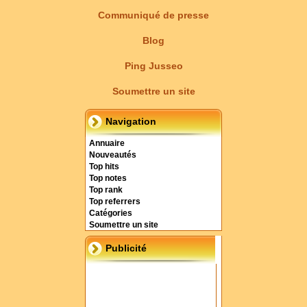
Communiqué de presse
Blog
Ping Jusseo
Soumettre un site
Navigation
Annuaire
Nouveautés
Top hits
Top notes
Top rank
Top referrers
Catégories
Soumettre un site
Publicité