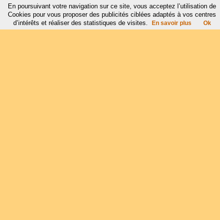
En poursuivant votre navigation sur ce site, vous acceptez l’utilisation de
Cookies pour vous proposer des publicités ciblées adaptés à vos centres
d’intérêts et réaliser des statistiques de visites.
En savoir plus
Ok