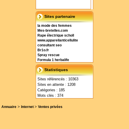
Sites partenaire
la mode des femmes
Mes-bretelles.com
Rape électrique scholl
www.appareilanticellulite
consultant seo
Br1o.fr
Spray rescue
Formula 1 herbalife
Statistiques
Sites référencés : 10363
Sites en attente : 1208
Catégories : 185
Mots clés : 374
>
>
Annuaire
Internet
Ventes privées