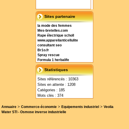
Sites partenaire
la mode des femmes
Mes-bretelles.com
Rape électrique scholl
www.appareilanticellulite
consultant seo
Br1o.fr
Spray rescue
Formula 1 herbalife
Statistiques
Sites référencés : 10363
Sites en attente : 1208
Catégories : 185
Mots clés : 374
>
>
>
Annuaire
Commerce-économie
Equipements industriel
Veolia
Water STI - Osmose inverse industrielle