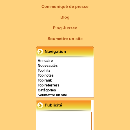
Communiqué de presse
Blog
Ping Jusseo
Soumettre un site
Navigation
Annuaire
Nouveautés
Top hits
Top notes
Top rank
Top referrers
Catégories
Soumettre un site
Publicité