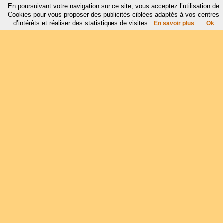
En poursuivant votre navigation sur ce site, vous acceptez l’utilisation de
Cookies pour vous proposer des publicités ciblées adaptés à vos centres
d’intérêts et réaliser des statistiques de visites.
En savoir plus
Ok