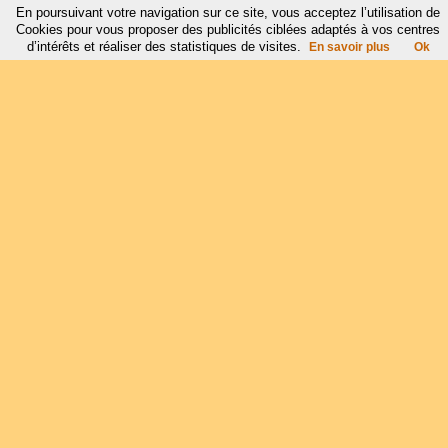
En poursuivant votre navigation sur ce site, vous acceptez l’utilisation de
Cookies pour vous proposer des publicités ciblées adaptés à vos centres
d’intérêts et réaliser des statistiques de visites.
En savoir plus
Ok