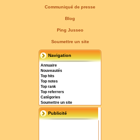
Communiqué de presse
Blog
Ping Jusseo
Soumettre un site
Navigation
Annuaire
Nouveautés
Top hits
Top notes
Top rank
Top referrers
Catégories
Soumettre un site
Publicité