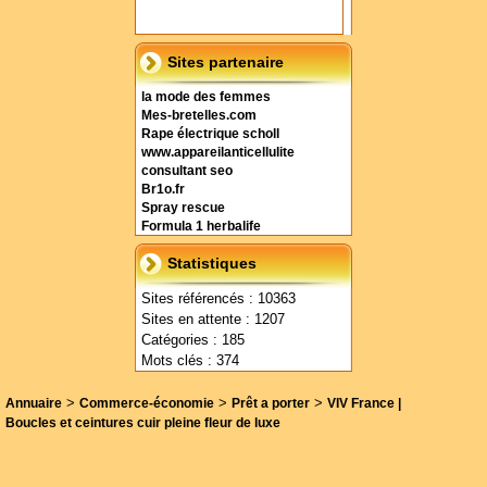
Sites partenaire
la mode des femmes
Mes-bretelles.com
Rape électrique scholl
www.appareilanticellulite
consultant seo
Br1o.fr
Spray rescue
Formula 1 herbalife
Statistiques
Sites référencés : 10363
Sites en attente : 1207
Catégories : 185
Mots clés : 374
>
>
>
Annuaire
Commerce-économie
Prêt a porter
VIV France |
Boucles et ceintures cuir pleine fleur de luxe