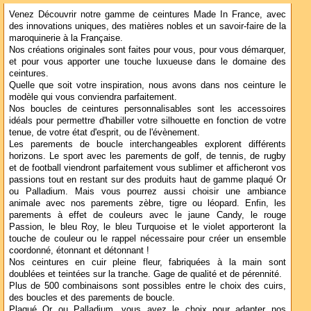
Venez Découvrir notre gamme de ceintures Made In France, avec
des innovations uniques, des matières nobles et un savoir-faire de la
maroquinerie à la Française.
Nos créations originales sont faites pour vous, pour vous démarquer,
et pour vous apporter une touche luxueuse dans le domaine des
ceintures.
Quelle que soit votre inspiration, nous avons dans nos ceinture le
modèle qui vous conviendra parfaitement.
Nos boucles de ceintures personnalisables sont les accessoires
idéals pour permettre d'habiller votre silhouette en fonction de votre
tenue, de votre état d'esprit, ou de l'évènement.
Les parements de boucle interchangeables explorent différents
horizons. Le sport avec les parements de golf, de tennis, de rugby
et de football viendront parfaitement vous sublimer et afficheront vos
passions tout en restant sur des produits haut de gamme plaqué Or
ou Palladium. Mais vous pourrez aussi choisir une ambiance
animale avec nos parements zèbre, tigre ou léopard. Enfin, les
parements à effet de couleurs avec le jaune Candy, le rouge
Passion, le bleu Roy, le bleu Turquoise et le violet apporteront la
touche de couleur ou le rappel nécessaire pour créer un ensemble
coordonné, étonnant et détonnant !
Nos ceintures en cuir pleine fleur, fabriquées à la main sont
doublées et teintées sur la tranche. Gage de qualité et de pérennité.
Plus de 500 combinaisons sont possibles entre le choix des cuirs,
des boucles et des parements de boucle.
Plaqué Or ou Palladium, vous avez le choix pour adapter nos