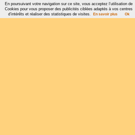
En poursuivant votre navigation sur ce site, vous acceptez l’utilisation de
Cookies pour vous proposer des publicités ciblées adaptés à vos centres
d’intérêts et réaliser des statistiques de visites.
En savoir plus
Ok