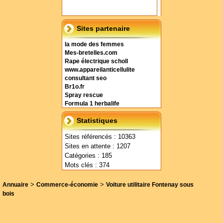
Sites partenaire
la mode des femmes
Mes-bretelles.com
Rape électrique scholl
www.appareilanticellulite
consultant seo
Br1o.fr
Spray rescue
Formula 1 herbalife
Statistiques
Sites référencés : 10363
Sites en attente : 1207
Catégories : 185
Mots clés : 374
>
>
Annuaire
Commerce-économie
Voiture utilitaire Fontenay sous
bois