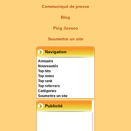
Communiqué de presse
Blog
Ping Jusseo
Soumettre un site
Navigation
Annuaire
Nouveautés
Top hits
Top notes
Top rank
Top referrers
Catégories
Soumettre un site
Publicité