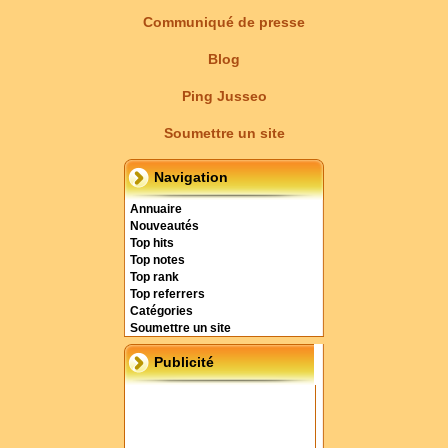
Communiqué de presse
Blog
Ping Jusseo
Soumettre un site
Navigation
Annuaire
Nouveautés
Top hits
Top notes
Top rank
Top referrers
Catégories
Soumettre un site
Publicité