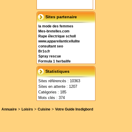
Sites partenaire
la mode des femmes
Mes-bretelles.com
Rape électrique scholl
www.appareilanticellulite
consultant seo
Br1o.fr
Spray rescue
Formula 1 herbalife
Statistiques
Sites référencés : 10363
Sites en attente : 1207
Catégories : 185
Mots clés : 374
>
>
>
Annuaire
Loisirs
Cuisine
Votre Guide Insdigbord