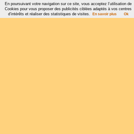
En poursuivant votre navigation sur ce site, vous acceptez l’utilisation de
Cookies pour vous proposer des publicités ciblées adaptés à vos centres
d’intérêts et réaliser des statistiques de visites.
En savoir plus
Ok