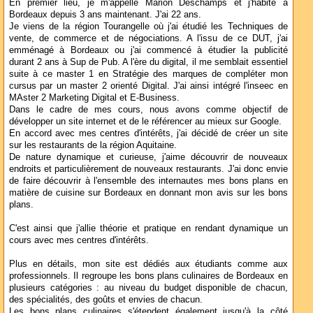
En premier lieu, je m'appelle Marion Deschamps et j'habite à
Bordeaux depuis 3 ans maintenant. J'ai 22 ans.
Je viens de la région Tourangelle où j'ai étudié les Techniques de
vente, de commerce et de négociations. A l'issu de ce DUT, j'ai
emménagé à Bordeaux ou j'ai commencé à étudier la publicité
durant 2 ans à Sup de Pub. A l'ère du digital, il me semblait essentiel
suite à ce master 1 en Stratégie des marques de compléter mon
cursus par un master 2 orienté Digital. J'ai ainsi intégré l'inseec en
MAster 2 Marketing Digital et E-Business.
Dans le cadre de mes cours, nous avons comme objectif de
développer un site internet et de le référencer au mieux sur Google.
En accord avec mes centres d'intérêts, j'ai décidé de créer un site
sur les restaurants de la région Aquitaine.
De nature dynamique et curieuse, j'aime découvrir de nouveaux
endroits et particulièrement de nouveaux restaurants. J'ai donc envie
de faire découvrir à l'ensemble des internautes mes bons plans en
matière de cuisine sur Bordeaux en donnant mon avis sur les bons
plans.
C'est ainsi que j'allie théorie et pratique en rendant dynamique un
cours avec mes centres d'intérêts.
Plus en détails, mon site est dédiés aux étudiants comme aux
professionnels. Il regroupe les bons plans culinaires de Bordeaux en
plusieurs catégories : au niveau du budget disponible de chacun,
des spécialités, des goûts et envies de chacun.
Les bons plans culinaires s'étendent également jusqu'à la côté