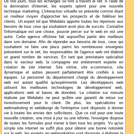
De nos jours, tous les échanges se font à travers le net. À l'aide de
la domination d'internet, les experts optent pour une nouvelle
technique marketing. L'interaction virtuelle se présente comme étant
un meilleur moyen d'approcher les prospects et de fidéliser les
clients. Un expert tel que Webdatis apporte toutes les réponses aux
besoins de tous ceux qui souhaitent avoir plus de succès. Connaître
l'informatique est une chose, pouvoir percer sur le web en est une
autre. Cette agence offshore fait aujourd'hui partie des meilleurs
dans son domaine. Afin de répondre aux besoins de tous, ceux qui
souhaitent se faire une place parmi les nombreuses enseignes
présentent sur le net, les responsables de l'agence web ont élaboré
un grand nombre de services. En tant que prestataire spécialisé
dans le secteur web, la compagnie est entièrement experte en
création de site internet. Site vitrine, site e-commerce, site
dynamique et autres peuvent parfaitement être confiés à ses
équipes. Le personnel du département chargé du développement
web est autant qualifié qu'expérimenté. Les développeurs web
utilisent les meilleures technologies de développement web,
applications web et bases de données. La création sur mesure
réalisée par Webdatis ne peut qu'être une garantit de retour sur
investissement pour le client. De plus, les spécialistes en
webmarketing et webdesign de l'entreprise sont disposés à donner
vie à toutes les envies des solliciteurs. Que ce soit pour une toute
nouvelle création, une mise à jour ou une refonte, l'enseigne dispose
de toutes les formules pour mener à bien tous les projets. Vu qu'un
simple site internet ne suffit plus pour obtenir une bonne notoriété
sur le web, les experts en webmarketing sont disposés à élaborer la