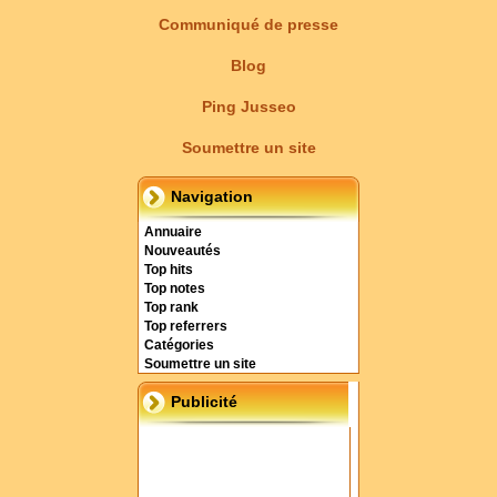
Communiqué de presse
Blog
Ping Jusseo
Soumettre un site
Navigation
Annuaire
Nouveautés
Top hits
Top notes
Top rank
Top referrers
Catégories
Soumettre un site
Publicité