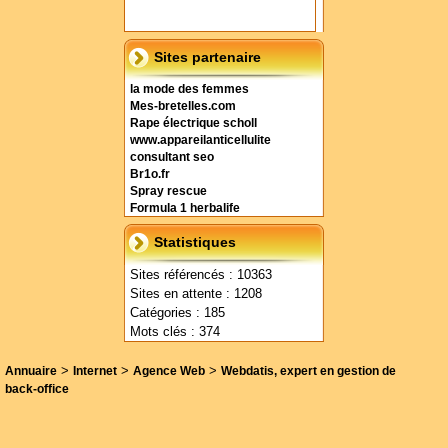
Sites partenaire
la mode des femmes
Mes-bretelles.com
Rape électrique scholl
www.appareilanticellulite
consultant seo
Br1o.fr
Spray rescue
Formula 1 herbalife
Statistiques
Sites référencés : 10363
Sites en attente : 1208
Catégories : 185
Mots clés : 374
>
>
>
Annuaire
Internet
Agence Web
Webdatis, expert en gestion de
back-office