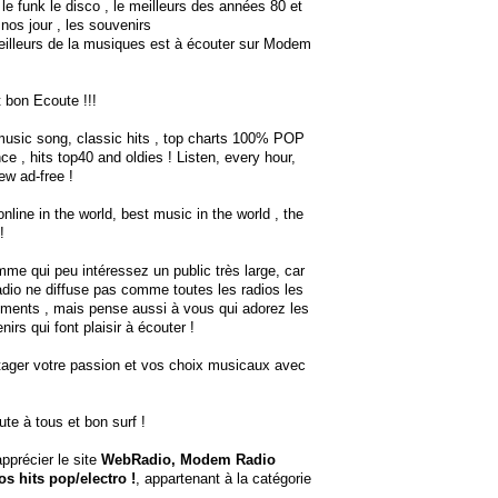
le funk le disco , le meilleurs des années 80 et
 nos jour , les souvenirs
eilleurs de la musiques est à écouter sur Modem
t bon Ecoute !!!
usic song, classic hits , top charts 100% POP
 , hits top40 and oldies ! Listen, every hour,
ew ad-free !
nline in the world, best music in the world , the
!
me qui peu intéressez un public très large, car
io ne diffuse pas comme toutes les radios les
ments , mais pense aussi à vous qui adorez les
irs qui font plaisir à écouter !
tager votre passion et vos choix musicaux avec
te à tous et bon surf !
apprécier le site
WebRadio, Modem Radio
s hits pop/electro !
, appartenant à la catégorie