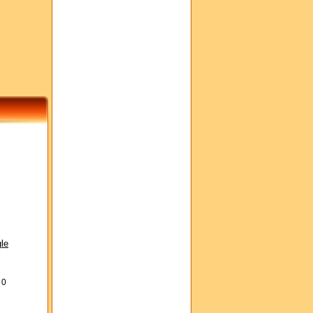
le
s
0