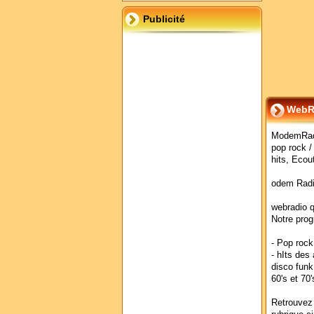
Publicité
WebRa
ModemRadi
pop rock / 
hits, Ecout
odem Radi
webradio qu
Notre pro
- Pop rock
- hIts des
disco funk
60's et 70'
Retrouvez 