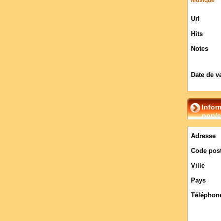
Musique
Url
Hits
Notes
Date de v
Infor
pop/e
Adresse
Code post
Ville
Pays
Téléphon