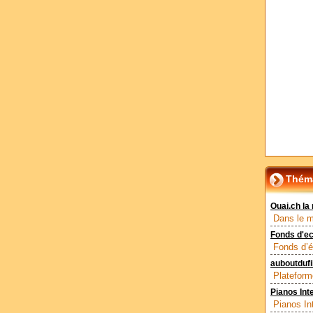
Théma
Ouai.ch la
Dans le m
Fonds d'e
Fonds d’é
auboutdufil
Plateform
Pianos Inte
Pianos In