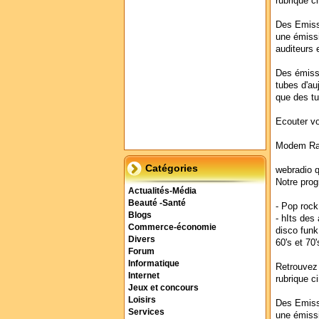
rubrique c
Des Emissi
une émissi
auditeurs 
Des émissi
tubes d'au
que des tu
Ecouter vo
Modem Rad
Catégories
webradio qu
Notre pro
Actualités-Média
Beauté -Santé
- Pop rock
Blogs
- hIts des
Commerce-économie
disco funk
Divers
60's et 70'
Forum
Informatique
Retrouvez 
Internet
rubrique c
Jeux et concours
Loisirs
Des Emissi
Services
une émissi