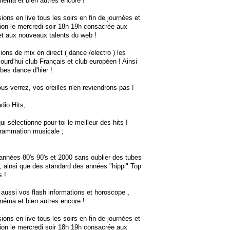
inéma et bien autres encore !
ons en live tous les soirs en fin de journées et
on le mercredi soir 18h 19h consacrée aux
et aux nouveaux talents du web !
ons de mix en direct ( dance /electro ) les
jourd'hui club Français et club européen ! Ainsi
bes dance d'hier !
us verrez, vos oreilles n'en reviendrons pas !
io Hits,
i sélectionne pour toi le meilleur des hits !
grammation musicale ;
 années 80's 90's et 2000 sans oublier des tubes
, ainsi que des standard des années "hippi" Top
s !
aussi vos flash informations et horoscope ,
inéma et bien autres encore !
ons en live tous les soirs en fin de journées et
on le mercredi soir 18h 19h consacrée aux