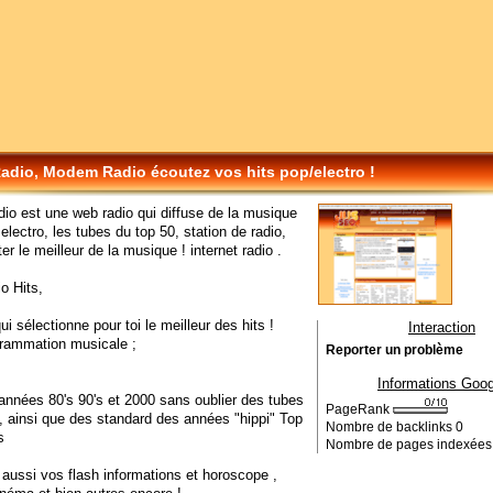
dio, Modem Radio écoutez vos hits pop/electro !
o est une web radio qui diffuse de la musique
electro, les tubes du top 50, station de radio,
er le meilleur de la musique ! internet radio .
o Hits,
i sélectionne pour toi le meilleur des hits !
Interaction
grammation musicale ;
Reporter un problème
Informations Goog
 années 80's 90's et 2000 sans oublier des tubes
PageRank
, ainsi que des standard des années "hippi" Top
Nombre de backlinks
0
s
Nombre de pages indexée
aussi vos flash informations et horoscope ,