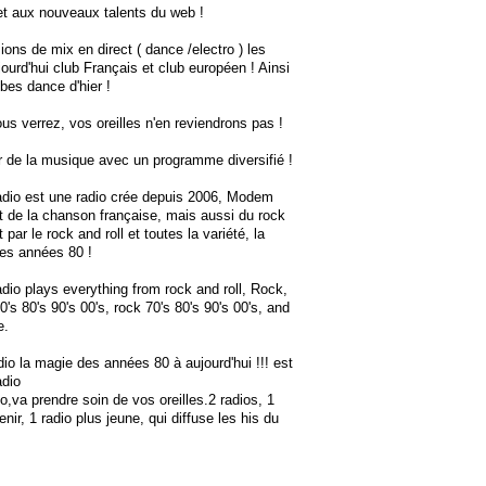
et aux nouveaux talents du web !
ons de mix en direct ( dance /electro ) les
jourd'hui club Français et club européen ! Ainsi
bes dance d'hier !
us verrez, vos oreilles n'en reviendrons pas !
r de la musique avec un programme diversifié !
io est une radio crée depuis 2006, Modem
t de la chanson française, mais aussi du rock
par le rock and roll et toutes la variété, la
es années 80 !
o plays everything from rock and roll, Rock,
0's 80's 90's 00's, rock 70's 80's 90's 00's, and
e.
o la magie des années 80 à aujourd'hui !!! est
adio
o,va prendre soin de vos oreilles.2 radios, 1
nir, 1 radio plus jeune, qui diffuse les his du