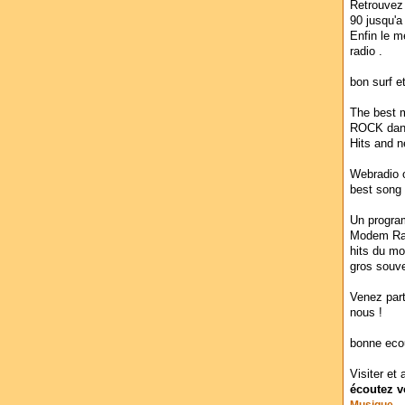
Retrouvez 
90 jusqu'a
Enfin le m
radio .
bon surf e
The best m
ROCK dance
Hits and n
Webradio o
best song 
Un program
Modem Rad
hits du mo
gros souven
Venez par
nous !
bonne ecou
Visiter et 
écoutez vo