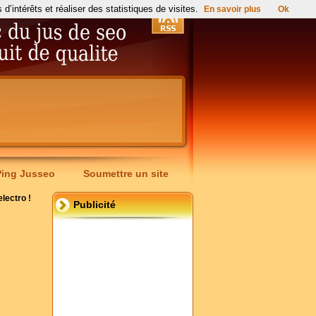
’intérêts et réaliser des statistiques de visites.
En savoir plus
Ok
Ping Jusseo
Soumettre un site
lectro !
Publicité