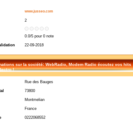
www.jusseo.com
2
0.0/5 pour 0 note
alidation
22-09-2018
mations sur la société: WebRadio, Modem Radio écoutez vos hits
lectro !
Rue des Bauges
al
73800
Montmelian
France
e
0222068552