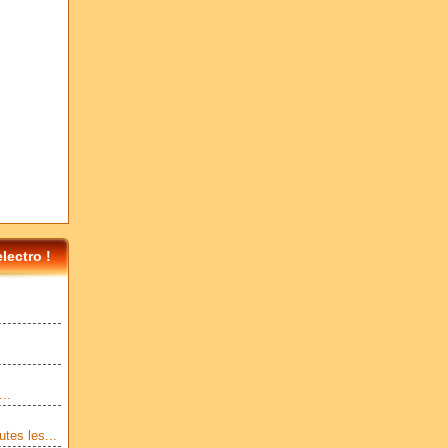
ectro !
..
tes les...