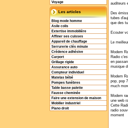
Voyage
auditeurs 
Les articles
Des émissi
tubes d'au
Blog mode homme
que des tu
Asile colis
Extertise immobilière
Ecouter vo
Affiner ses cuisses
Appareil de chauffage
Le meilleu
Serrurerie clés minute
Modem Rad
Crédence adhésive
Radio c'es
Carport
en passant 
Grillage rigide
musique d
Assurance auto
Compteur individuel
Modem Radi
Matelas bébé
pop, pop 7
Pompes funèbres
much mor
Table basse palette
Fausse cheminée
Modem radi
Faire une extension de maison
une web r
Mobilier industriel
Cette Radi
Piano droit
radio souve
moment