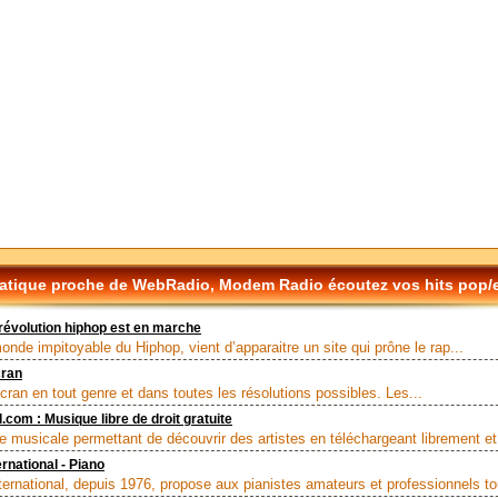
tique proche de WebRadio, Modem Radio écoutez vos hits pop/el
 révolution hiphop est en marche
onde impitoyable du Hiphop, vient d’apparaitre un site qui prône le rap...
cran
cran en tout genre et dans toutes les résolutions possibles. Les...
.com : Musique libre de droit gratuite
e musicale permettant de découvrir des artistes en téléchargeant librement et.
rnational - Piano
ternational, depuis 1976, propose aux pianistes amateurs et professionnels tou