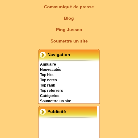
Communiqué de presse
Blog
Ping Jusseo
Soumettre un site
Navigation
Annuaire
Nouveautés
Top hits
Top notes
Top rank
Top referrers
Catégories
Soumettre un site
Publicité