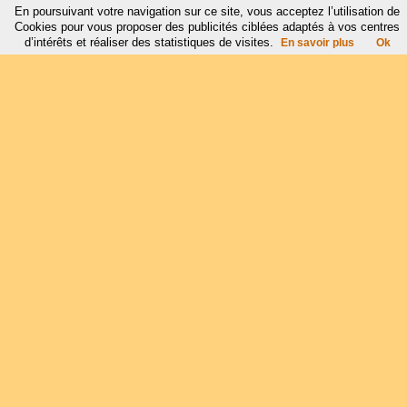
En poursuivant votre navigation sur ce site, vous acceptez l’utilisation de
Cookies pour vous proposer des publicités ciblées adaptés à vos centres
d’intérêts et réaliser des statistiques de visites.
En savoir plus
Ok