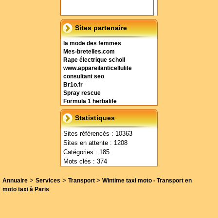
Sites partenaire
la mode des femmes
Mes-bretelles.com
Rape électrique scholl
www.appareilanticellulite
consultant seo
Br1o.fr
Spray rescue
Formula 1 herbalife
Statistiques
Sites référencés : 10363
Sites en attente : 1208
Catégories : 185
Mots clés : 374
>
>
>
Annuaire
Services
Transport
Wintime taxi moto - Transport en
moto taxi à Paris