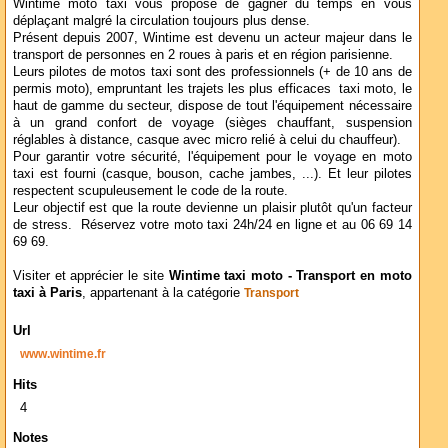
Wintime moto taxi vous propose de gagner du temps en vous
déplaçant malgré la circulation toujours plus dense.
Présent depuis 2007, Wintime est devenu un acteur majeur dans le
transport de personnes en 2 roues à paris et en région parisienne.
Leurs pilotes de motos taxi sont des professionnels (+ de 10 ans de
permis moto), empruntant les trajets les plus efficaces taxi moto, le
haut de gamme du secteur, dispose de tout l'équipement nécessaire
à un grand confort de voyage (sièges chauffant, suspension
réglables à distance, casque avec micro relié à celui du chauffeur).
Pour garantir votre sécurité, l'équipement pour le voyage en moto
taxi est fourni (casque, bouson, cache jambes, ...). Et leur pilotes
respectent scupuleusement le code de la route.
Leur objectif est que la route devienne un plaisir plutôt qu'un facteur
de stress. Réservez votre moto taxi 24h/24 en ligne et au 06 69 14
69 69.
Visiter et apprécier le site
Wintime taxi moto - Transport en moto
taxi à Paris
, appartenant à la catégorie
Transport
Url
www.wintime.fr
Hits
4
Notes