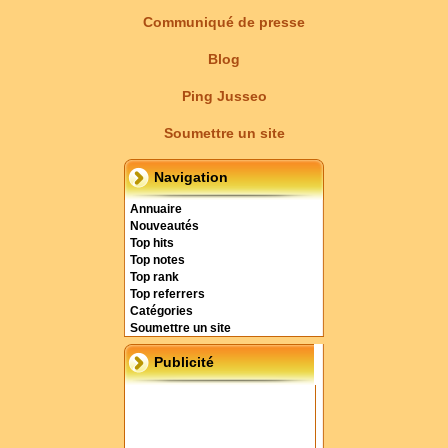
Communiqué de presse
Blog
Ping Jusseo
Soumettre un site
Navigation
Annuaire
Nouveautés
Top hits
Top notes
Top rank
Top referrers
Catégories
Soumettre un site
Publicité