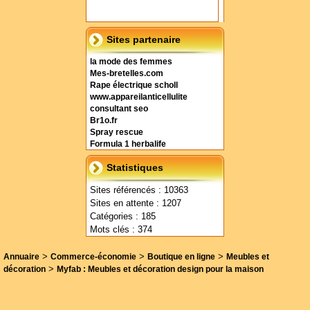
Sites partenaire
la mode des femmes
Mes-bretelles.com
Rape électrique scholl
www.appareilanticellulite
consultant seo
Br1o.fr
Spray rescue
Formula 1 herbalife
Statistiques
Sites référencés : 10363
Sites en attente : 1207
Catégories : 185
Mots clés : 374
>
>
>
Annuaire
Commerce-économie
Boutique en ligne
Meubles et
>
décoration
Myfab : Meubles et décoration design pour la maison