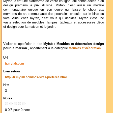
Myfab, c’est une plateforme de vente en ligne, qui donne accès à du
design premium à prix d'usine. Myfab, c'est aussi un modèle
communautaire unique en son genre qui laisse le choix aux
membres de sa communauté des prochains produits par le biais du
vote. Ainsi chez myfab, c'est vous qui décidez. Myfab c'est une
vaste sélection de meubles, lampes, tableaux et accessoires déco
et design pour la maison et le jardin.
Visiter et apprécier le site
Myfab : Meubles et décoration design
pour la maison
, appartenant à la catégorie
Meubles et décoration
Url
fr.myfab.com
Lien retour
http://fr.myfab.com/nos-sites-preferes.html
Hits
3
Notes
0.0/5 pour 0 note