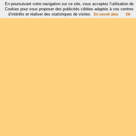
En poursuivant votre navigation sur ce site, vous acceptez l’utilisation de
Cookies pour vous proposer des publicités ciblées adaptés à vos centres
d’intérêts et réaliser des statistiques de visites.
En savoir plus
Ok