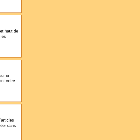
et haut de
 les
eur en
ant votre
articles
réer dans