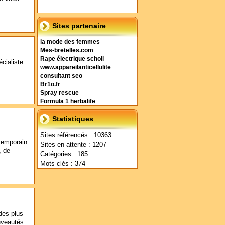
Sites partenaire
la mode des femmes
Mes-bretelles.com
Rape électrique scholl
cialiste
www.appareilanticellulite
consultant seo
Br1o.fr
Spray rescue
Formula 1 herbalife
Statistiques
Sites référencés : 10363
ntemporain
Sites en attente : 1207
, de
Catégories : 185
Mots clés : 374
 des plus
uveautés