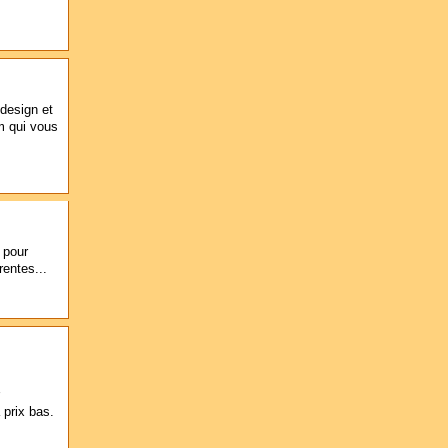
design et
m qui vous
 pour
rentes...
 prix bas.