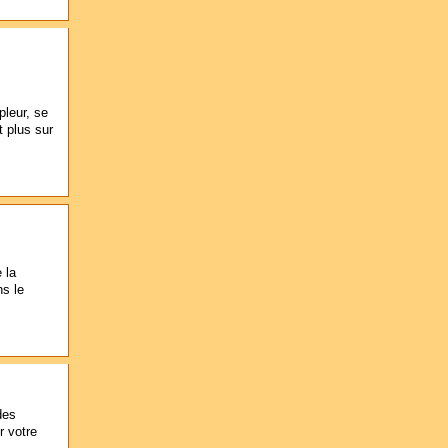
pleur, se
 plus sur
 la
s le
des
r votre