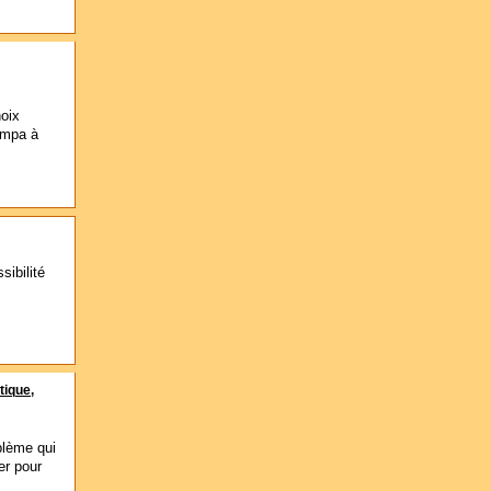
hoix
ympa à
ibilité
tique,
blème qui
er pour