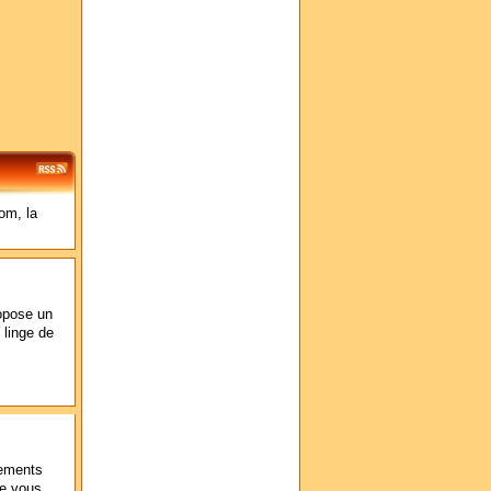
om, la
opose un
 linge de
pements
te vous