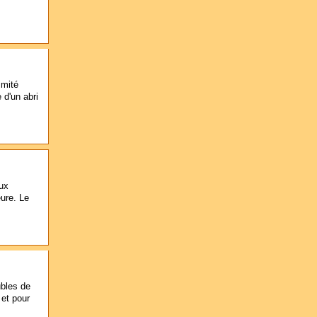
imité
 d'un abri
aux
ure. Le
ubles de
 et pour