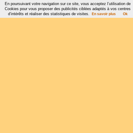
En poursuivant votre navigation sur ce site, vous acceptez l’utilisation de
Cookies pour vous proposer des publicités ciblées adaptés à vos centres
d’intérêts et réaliser des statistiques de visites.
En savoir plus
Ok