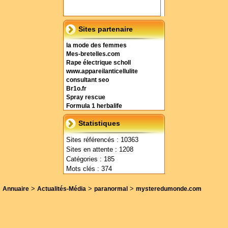
Sites partenaire
la mode des femmes
Mes-bretelles.com
Rape électrique scholl
www.appareilanticellulite
consultant seo
Br1o.fr
Spray rescue
Formula 1 herbalife
Statistiques
Sites référencés : 10363
Sites en attente : 1208
Catégories : 185
Mots clés : 374
>
>
>
Annuaire
Actualités-Média
paranormal
mysteredumonde.com