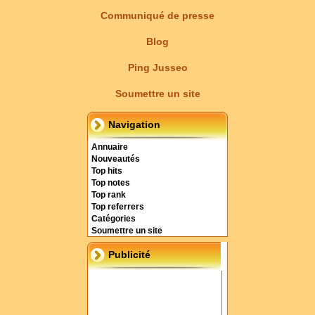
Communiqué de presse
Blog
Ping Jusseo
Soumettre un site
Navigation
Annuaire
Nouveautés
Top hits
Top notes
Top rank
Top referrers
Catégories
Soumettre un site
Publicité