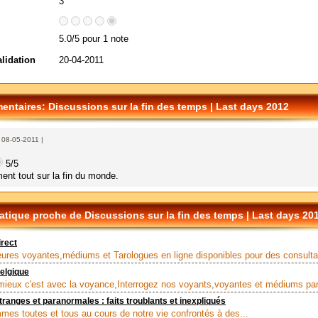
3
5.0/5 pour 1 note
alidation
20-04-2011
ntaires: Discussions sur la fin des temps | Last days 2012
, 08-05-2011 |
5/5
iment tout sur la fin du monde.
tique proche de Discussions sur la fin des temps | Last days 20
rect
eures voyantes,médiums et Tarologues en ligne disponibles pour des consultat
elgique
 mieux c'est avec la voyance,Interrogez nos voyants,voyantes et médiums par 
étranges et paranormales : faits troublants et inexpliqués
es toutes et tous au cours de notre vie confrontés à des...