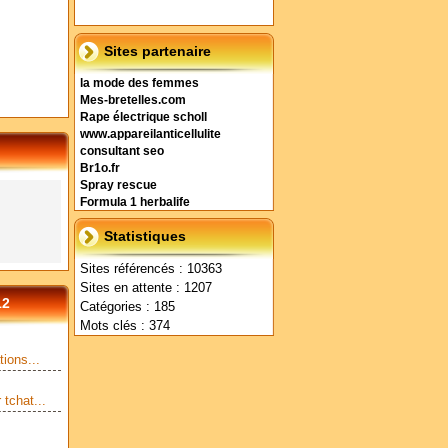
Sites partenaire
la mode des femmes
Mes-bretelles.com
Rape électrique scholl
www.appareilanticellulite
consultant seo
Br1o.fr
Spray rescue
Formula 1 herbalife
Statistiques
Sites référencés : 10363
Sites en attente : 1207
12
Catégories : 185
Mots clés : 374
ions...
tchat...