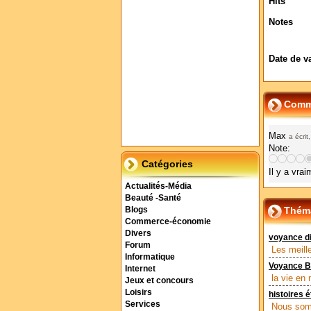
Hits
Notes
Date de v
Comme
Max
a écrit
Note:
Catégories
Il y a vra
Actualités-Média
Beauté -Santé
Théma
Blogs
Commerce-économie
Divers
voyance di
Forum
Les meill
Informatique
Voyance B
Internet
la vie en
Jeux et concours
Loisirs
histoires 
Services
Nous somm