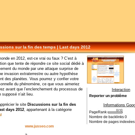
ssions sur la fin des temps | Last days 2012
monde en 2012, est-ce vrai ou faux ? C’est à
tion que tente de répondre ce site social dédié à
sement du monde par une attaque surprise de
e invasion extraterrestre ou autre hypothèse
nt des planètes. Vous pourrez y confier votre
rsonnelle du phénomène, ce que vous aimeriez
erez avant que l’enclenchement du processus de
Interaction
n supposé n’ait lieu.
Reporter un problème
apprécier le site
Discussions sur la fin des
Informations Goog
ast days 2012
, appartenant à la catégorie
PageRank
l
Nombre de backlinks
0
Nombre de pages indexée
www.jusseo.com