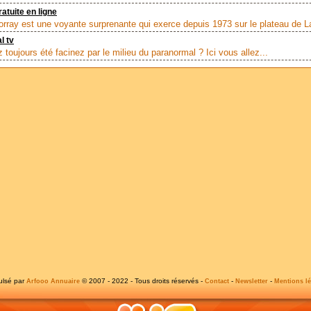
atuite en ligne
rray est une voyante surprenante qui exerce depuis 1973 sur le plateau de La
l tv
toujours été facinez par le milieu du paranormal ? Ici vous allez...
ulsé par
© 2007 - 2022 - Tous droits réservés -
-
-
Arfooo Annuaire
Contact
Newsletter
Mentions lé