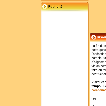
Publicité
Discu
La fin du 
cette ques
l’anéantis
zombie, un
d’aligneme
vision pe
faire ou f
destructio
Visiter et 
temps | L
paranorma
Url