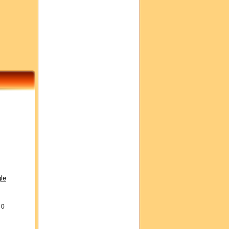
le
s
0