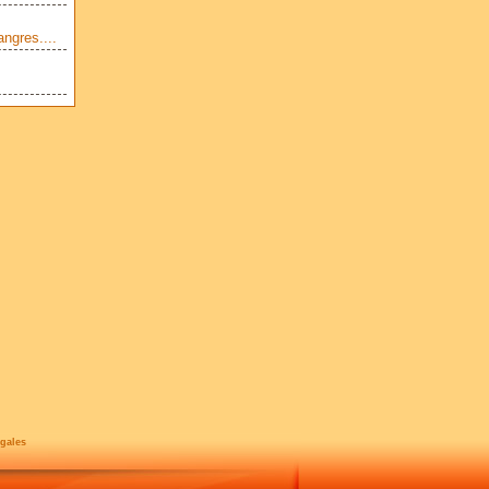
ngres....
gales