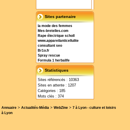
Sites partenaire
la mode des femmes
Mes-bretelles.com
Rape électrique scholl
www.appareilanticellulite
consultant seo
Br1o.fr
Spray rescue
Formula 1 herbalife
Statistiques
Sites référencés : 10363
Sites en attente : 1207
Catégories : 185
Mots clés : 374
>
>
>
Annuaire
Actualités-Média
WebZine
7 à Lyon - culture et loisirs
à Lyon