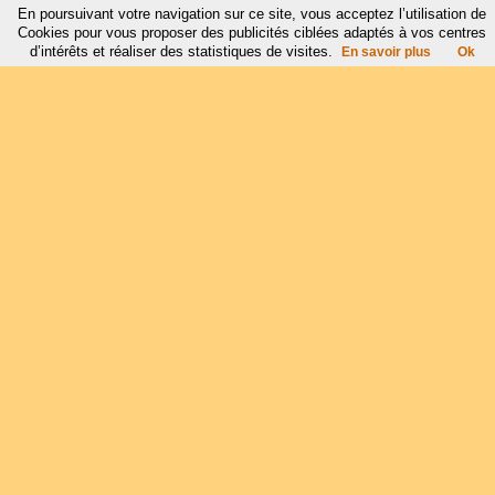
En poursuivant votre navigation sur ce site, vous acceptez l’utilisation de
Cookies pour vous proposer des publicités ciblées adaptés à vos centres
d’intérêts et réaliser des statistiques de visites.
En savoir plus
Ok