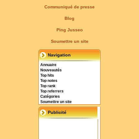
Communiqué de presse
Blog
Ping Jusseo
Soumettre un site
Navigation
Annuaire
Nouveautés
Top hits
Top notes
Top rank
Top referrers
Catégories
Soumettre un site
Publicité