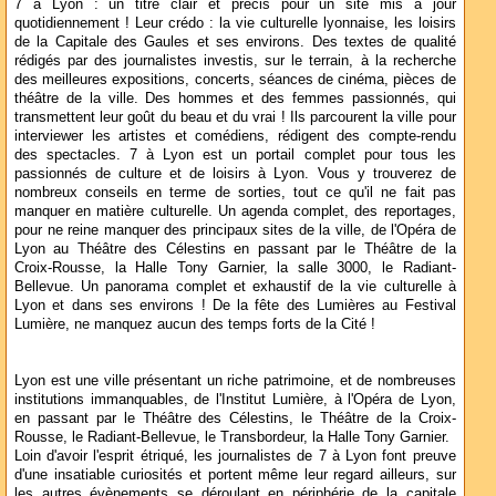
7 à Lyon : un titre clair et précis pour un site mis à jour
quotidiennement ! Leur crédo : la vie culturelle lyonnaise, les loisirs
de la Capitale des Gaules et ses environs. Des textes de qualité
rédigés par des journalistes investis, sur le terrain, à la recherche
des meilleures expositions, concerts, séances de cinéma, pièces de
théâtre de la ville. Des hommes et des femmes passionnés, qui
transmettent leur goût du beau et du vrai ! Ils parcourent la ville pour
interviewer les artistes et comédiens, rédigent des compte-rendu
des spectacles. 7 à Lyon est un portail complet pour tous les
passionnés de culture et de loisirs à Lyon. Vous y trouverez de
nombreux conseils en terme de sorties, tout ce qu'il ne fait pas
manquer en matière culturelle. Un agenda complet, des reportages,
pour ne reine manquer des principaux sites de la ville, de l'Opéra de
Lyon au Théâtre des Célestins en passant par le Théâtre de la
Croix-Rousse, la Halle Tony Garnier, la salle 3000, le Radiant-
Bellevue. Un panorama complet et exhaustif de la vie culturelle à
Lyon et dans ses environs ! De la fête des Lumières au Festival
Lumière, ne manquez aucun des temps forts de la Cité !
Lyon est une ville présentant un riche patrimoine, et de nombreuses
institutions immanquables, de l'Institut Lumière, à l'Opéra de Lyon,
en passant par le Théâtre des Célestins, le Théâtre de la Croix-
Rousse, le Radiant-Bellevue, le Transbordeur, la Halle Tony Garnier.
Loin d'avoir l'esprit étriqué, les journalistes de 7 à Lyon font preuve
d'une insatiable curiosités et portent même leur regard ailleurs, sur
les autres évènements se déroulant en périphérie de la capitale