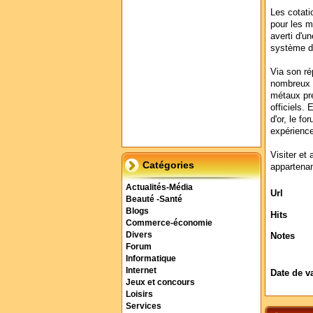
Les cotati
pour les m
averti d'u
système d
Via son ré
nombreux p
métaux pr
officiels
d'or, le f
expérience
Visiter et 
Catégories
appartenan
Actualités-Média
Url
Beauté -Santé
Blogs
Hits
Commerce-économie
Divers
Notes
Forum
Informatique
Internet
Date de v
Jeux et concours
Loisirs
Services