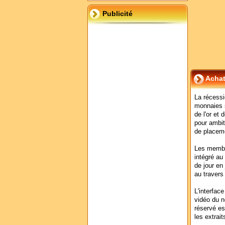
Publicité
Achat
La récess
monnaies s
de l'or et
pour ambit
de placem
Les membre
intégré au 
de jour en
au travers
L'interface
vidéo du n
réservé es
les extrai