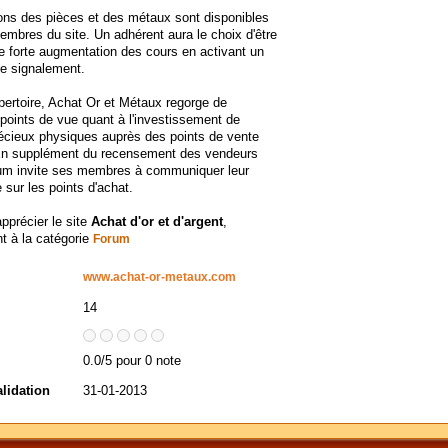
ons des pièces et des métaux sont disponibles
embres du site. Un adhérent aura le choix d'être
ne forte augmentation des cours en activant un
e signalement.
pertoire, Achat Or et Métaux regorge de
oints de vue quant à l'investissement de
écieux physiques auprès des points de vente
. En supplément du recensement des vendeurs
orum invite ses membres à communiquer leur
 sur les points d'achat.
apprécier le site
Achat d'or et d'argent
,
t à la catégorie
Forum
www.achat-or-metaux.com
14
0.0/5 pour 0 note
alidation
31-01-2013