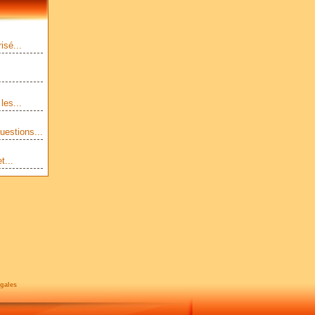
isé...
les...
uestions...
t...
gales