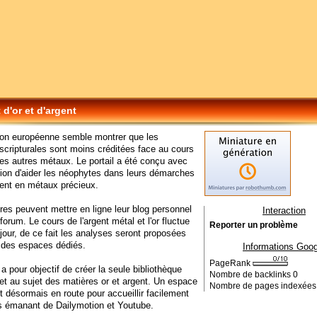
 d'or et d'argent
ion européenne semble montrer que les
cripturales sont moins créditées face au cours
 des autres métaux. Le portail a été conçu avec
ion d'aider les néophytes dans leurs démarches
ent en métaux précieux.
s peuvent mettre en ligne leur blog personnel
Interaction
forum. Le cours de l'argent métal et l'or fluctue
Reporter un problème
 jour, de ce fait les analyses seront proposées
 des espaces dédiés.
Informations Goog
PageRank
 a pour objectif de créer la seule bibliothèque
Nombre de backlinks
0
et au sujet des matières or et argent. Un espace
Nombre de pages indexée
t désormais en route pour accueillir facilement
ts émanant de Dailymotion et Youtube.