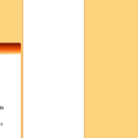
le
s
0