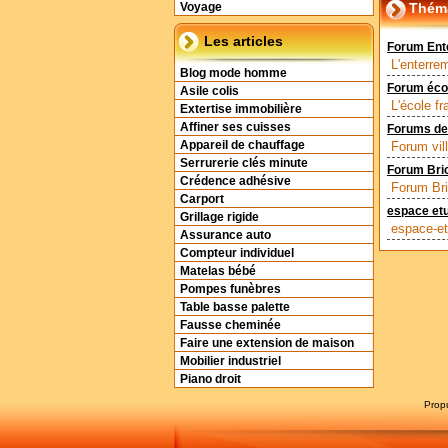
Théma
Voyage
Les articles
Forum Ente
L'enterrem
Blog mode homme
Forum écol
Asile colis
L'école f
Extertise immobilière
Affiner ses cuisses
Forums des
Appareil de chauffage
Forum vil
Serrurerie clés minute
Forum Bri
Crédence adhésive
Forum Bri
Carport
espace etu
Grillage rigide
espace-etu
Assurance auto
Compteur individuel
Matelas bébé
Pompes funèbres
Table basse palette
Fausse cheminée
Faire une extension de maison
Mobilier industriel
Piano droit
Prop