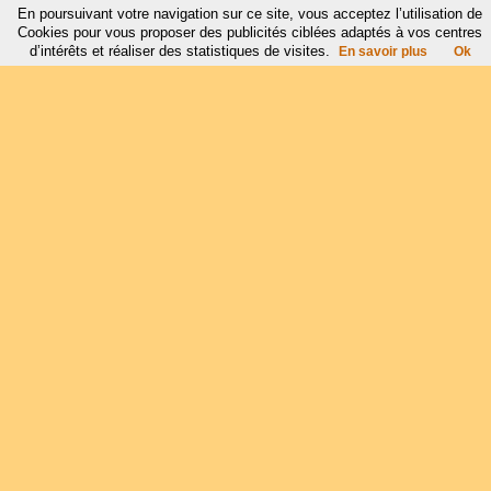
En poursuivant votre navigation sur ce site, vous acceptez l’utilisation de
Cookies pour vous proposer des publicités ciblées adaptés à vos centres
d’intérêts et réaliser des statistiques de visites.
En savoir plus
Ok