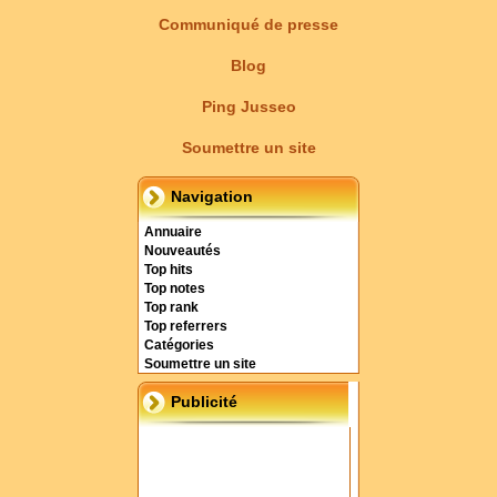
Communiqué de presse
Blog
Ping Jusseo
Soumettre un site
Navigation
Annuaire
Nouveautés
Top hits
Top notes
Top rank
Top referrers
Catégories
Soumettre un site
Publicité