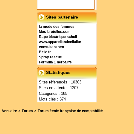
Sites partenaire
la mode des femmes
Mes-bretelles.com
Rape électrique scholl
www.appareilanticellulite
consultant seo
Br1o.fr
Spray rescue
Formula 1 herbalife
Statistiques
Sites référencés : 10363
Sites en attente : 1207
Catégories : 185
Mots clés : 374
>
>
Annuaire
Forum
Forum école française de comptabilité