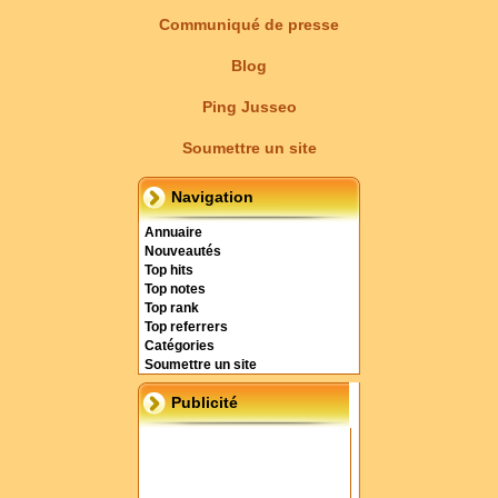
Communiqué de presse
Blog
Ping Jusseo
Soumettre un site
Navigation
Annuaire
Nouveautés
Top hits
Top notes
Top rank
Top referrers
Catégories
Soumettre un site
Publicité