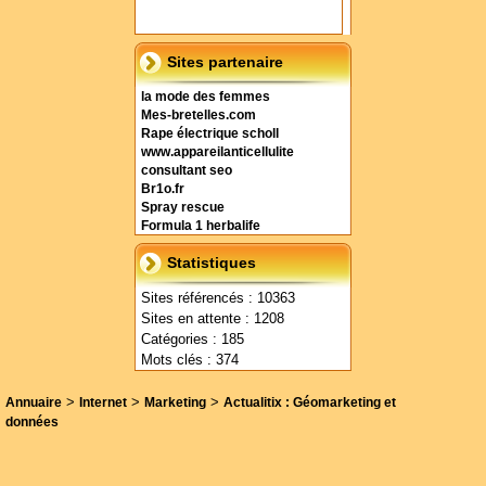
Sites partenaire
la mode des femmes
Mes-bretelles.com
Rape électrique scholl
www.appareilanticellulite
consultant seo
Br1o.fr
Spray rescue
Formula 1 herbalife
Statistiques
Sites référencés : 10363
Sites en attente : 1208
Catégories : 185
Mots clés : 374
>
>
>
Annuaire
Internet
Marketing
Actualitix : Géomarketing et
données