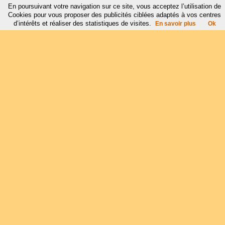
En poursuivant votre navigation sur ce site, vous acceptez l’utilisation de
Cookies pour vous proposer des publicités ciblées adaptés à vos centres
d’intérêts et réaliser des statistiques de visites.
En savoir plus
Ok