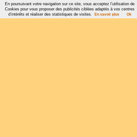
En poursuivant votre navigation sur ce site, vous acceptez l’utilisation de
Cookies pour vous proposer des publicités ciblées adaptés à vos centres
d’intérêts et réaliser des statistiques de visites.
En savoir plus
Ok