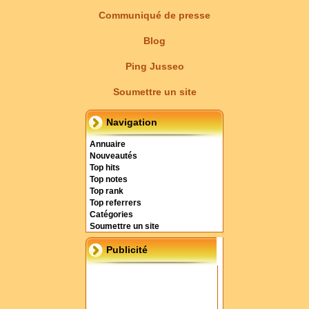
Communiqué de presse
Blog
Ping Jusseo
Soumettre un site
Navigation
Annuaire
Nouveautés
Top hits
Top notes
Top rank
Top referrers
Catégories
Soumettre un site
Publicité