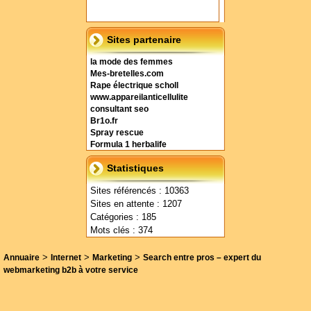
Sites partenaire
la mode des femmes
Mes-bretelles.com
Rape électrique scholl
www.appareilanticellulite
consultant seo
Br1o.fr
Spray rescue
Formula 1 herbalife
Statistiques
Sites référencés : 10363
Sites en attente : 1207
Catégories : 185
Mots clés : 374
>
>
>
Annuaire
Internet
Marketing
Search entre pros – expert du
webmarketing b2b à votre service