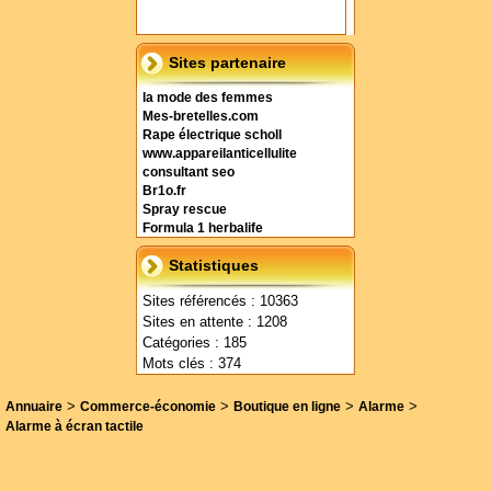
Sites partenaire
la mode des femmes
Mes-bretelles.com
Rape électrique scholl
www.appareilanticellulite
consultant seo
Br1o.fr
Spray rescue
Formula 1 herbalife
Statistiques
Sites référencés : 10363
Sites en attente : 1208
Catégories : 185
Mots clés : 374
>
>
>
>
Annuaire
Commerce-économie
Boutique en ligne
Alarme
Alarme à écran tactile