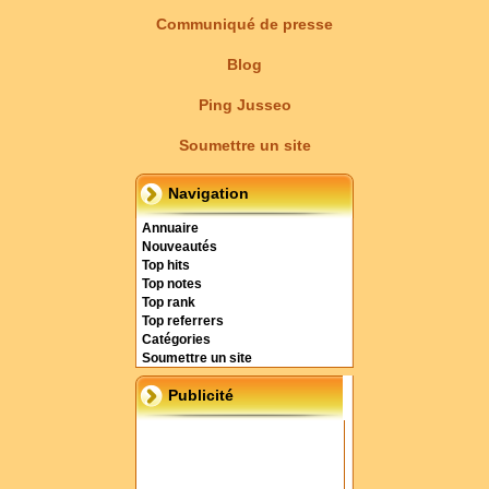
Communiqué de presse
Blog
Ping Jusseo
Soumettre un site
Navigation
Annuaire
Nouveautés
Top hits
Top notes
Top rank
Top referrers
Catégories
Soumettre un site
Publicité