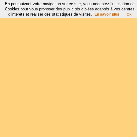
En poursuivant votre navigation sur ce site, vous acceptez l’utilisation de
Cookies pour vous proposer des publicités ciblées adaptés à vos centres
d’intérêts et réaliser des statistiques de visites.
En savoir plus
Ok